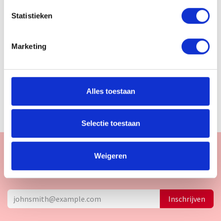
​2290 Vorselaar
Statistieken
+32 14 22 60 47
info@concap.be
Marketing
​BE0453 133 124
Alles toestaan
Selectie toestaan
Schrijf je in voor onze nieuwsbrief en blijf op de hoogte
over onze acties en nieuwigheden!
Weigeren
Inschrijven