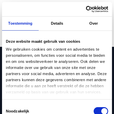
Overslaan naar inhoud
Toestemming
Details
Over
Deze website maakt gebruik van cookies
We gebruiken cookies om content en advertenties te
Met Concap, ontwikkeld voor en door
personaliseren, om functies voor social media te bieden
sporters, streven wij voortdurend naar de
en om ons websiteverkeer te analyseren. Ook delen we
best werkende supplementen en
informatie over uw gebruik van onze site met onze
sportvoeding om sporters te doen presteren
partners voor social media, adverteren en analyse. Deze
en hun gezondheid te ondersteunen.
partners kunnen deze gegevens combineren met andere
informatie die u aan ze heeft verstrekt of die ze hebben
Handige links
verzameld op basis van uw gebruik van hun services.
Startpagina
Toestemmingsselectie
Webshop
Noodzakelijk