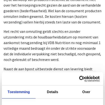
over het herroepingsrecht gezien de aard van de verhandelde
goederen (bederfbaarheid). Wel kan de consument producten
omruilen indien gewenst. De kosten hiervan (kosten
verzending) vallen hierbij steeds ten laste van de consument.
Het recht van omruiling geldt slechts en zonder
uitzondering mits de houdbaarheidsdatum op moment van
aankomst terugzending bij VDB Nutrition nv nog minimaal 1
volledige maand bedraagt én onder de strikte voorwaarde
dat de individuele verpakking niet beschadigd, noch geopend,
noch gekreukt of beschreven werd.
Naast de aan bpost uitbestede dienst van levering biedt
Concap geen diensten aan, hierop is bijgevolg geen
herroeping mogelijk.
Artikel 7 - Kosten in geval van terugzending
Toestemming
Details
Over
De kosten van terugzending zijn steeds ten laste van de
consument. Hierop zijn geen uitzonderingen mogelijk.