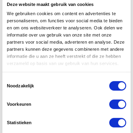
Deze website maakt gebruik van cookies
Artikel 8 - De prijs
We gebruiken cookies om content en advertenties te
personaliseren, om functies voor social media te bieden
De prijs die geldt is de prijs die werd aangeduid op de moment
en om ons websiteverkeer te analyseren. Ook delen we
van aankoop op de website. Wanneer er door onvoorziene
informatie over uw gebruik van onze site met onze
omstandigheden een goed niet meer verkregen kan worden,
partners voor social media, adverteren en analyse. Deze
kan de klant zonder bijkomende kosten ter waarde van het
partners kunnen deze gegevens combineren met andere
zelfde bedrag andere producten kiezen. De prijzen van de
informatie die u aan ze heeft verstrekt of die ze hebben
aangeboden producten worden al doende niet verhoogd,
verzameld op basis van uw gebruik van hun services.
noch verlaagd, behoudens prijswijzigingen als gevolg van
veranderingen in btw-tarieven.
Toestemmingsselectie
In afwijking van het vorige lid kan de ondernemer producten
Noodzakelijk
of diensten waarvan de prijzen gebonden zijn aan
schommelingen op de financiële markt en waar de
Voorkeuren
ondernemer geen invloed op heeft, met variabele prijzen
aanbieden. Deze gebondenheid aan schommelingen en het
feit dat eventueel vermelde prijzen richtprijzen zijn, worden
Statistieken
bij het aanbod vermeld.