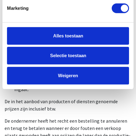
Prijsverhogingen binnen 3 maanden na de totstandkoming
Marketing
van de overeenkomst zijn alleen toegestaan indien zij het
gevolg zijn van wettelijke regelingen of bepalingen.
Prijsverhogingen vanaf 3 maanden na de totstandkoming
Alles toestaan
van de overeenkomst zijn alleen toegestaan indien de
ondernemer dit bedongen heeft en:
Selectie toestaan
deze het gevolg zijn van wettelijke regelingen of
bepalingen; of
de consument de bevoegdheid heeft de overeenkomst
Weigeren
op te zeggen tegen de dag waarop de prijsverhoging
ingaat.
De in het aanbod van producten of diensten genoemde
prijzen zijn inclusief btw.
De ondernemer heeft het recht een bestelling te annuleren
en terug te betalen wanneer er door fouten een verkoop
plaats gevonden heeft aan prijzen die lager dan de productie-