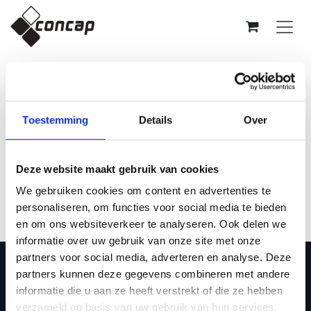
Overslaan naar inhoud
Controleer order
1 of 3
Volgende: Levering
Toestemming
Details
Over
Bestellingsoverzicht
Deze website maakt gebruik van cookies
Je winkelmandje is leeg!
We gebruiken cookies om content en advertenties te
personaliseren, om functies voor social media te bieden
en om ons websiteverkeer te analyseren. Ook delen we
informatie over uw gebruik van onze site met onze
Met Concap, ontwikkeld voor en door
partners voor social media, adverteren en analyse. Deze
sporters, streven wij voortdurend naar de
partners kunnen deze gegevens combineren met andere
best werkende supplementen en
informatie die u aan ze heeft verstrekt of die ze hebben
sportvoeding om sporters te doen presteren
verzameld op basis van uw gebruik van hun services.