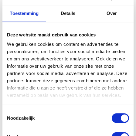
Toestemming
Details
Over
Nombre de participants attendus *
Deze website maakt gebruik van cookies
Korte omschrijving evenement incl. benodigdheden
*
We gebruiken cookies om content en advertenties te
personaliseren, om functies voor social media te bieden
en om ons websiteverkeer te analyseren. Ook delen we
informatie over uw gebruik van onze site met onze
partners voor social media, adverteren en analyse. Deze
partners kunnen deze gegevens combineren met andere
Je souhaite louer du matériel via Concap / VDB Nutrition nv
informatie die u aan ze heeft verstrekt of die ze hebben
1 bannière (Caution 20 €)
verzameld op basis van uw gebruik van hun services.
2 bannières (Caution 40 €)
Bannière enroulable (Caution de 50 €)​
Toestemmingsselectie
1 drapeau de plage (Caution 25 €)
Noodzakelijk
2 drapeaux de plage (Caution 50 €)
1 igloo (Caution 50 €)