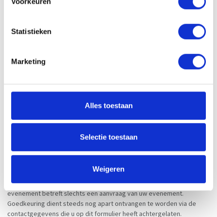
Voorkeuren
2 igloos (Caution 100 €)
3 igloos (Caution 150 €)
Folders
Statistieken
Lien vers le site web ou l'événement Facebook
Marketing
Visualiteit voor Concap op het evenement en in de
Alles toestaan
voorafgaande bekendmaking
*
Selectie toestaan
Door het versturen van dit formulier gaat u akkoord met de
Weigeren
verwerking van uw gegevens alsook met de opname van uw
evenement via de kanalen van VDB Nutrition nv. Het invullen van dit
evenement betreft slechts een aanvraag van uw evenement.
Goedkeuring dient steeds nog apart ontvangen te worden via de
contactgegevens die u op dit formulier heeft achtergelaten.