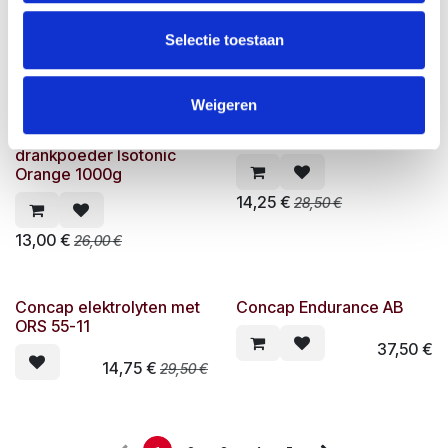
Lemon 1000g
66,00
€
Selectie toestaan
13,00
€
26,00
€
Weigeren
Concap Doy pack
Concap Drive 55-11
drankpoeder Isotonic
Orange 1000g
14,25
€
28,50
€
13,00
€
26,00
€
Concap elektrolyten met
Concap Endurance AB
ORS 55-11
37,50
€
14,75
€
29,50
€