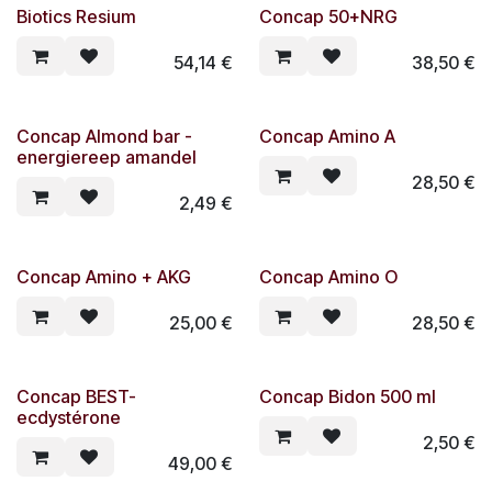
Biotics Resium
Concap 50+NRG
54,14
€
38,50
€
Concap Almond bar -
Concap Amino A
energiereep amandel
28,50
€
2,49
€
Concap Amino + AKG
Concap Amino O
25,00
€
28,50
€
Concap BEST-
Concap Bidon 500 ml
ecdystérone
2,50
€
49,00
€