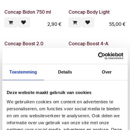
Concap Bidon 750 ml
Concap Body Light
2,90
€
55,00
€
Concap Boost 2.0
Concap Boost 4-A
35,90
€
35,90
€
Toestemming
Details
Over
Concap Boost 4-O
Concap collant bib
35,90
€
74,00
€
Deze website maakt gebruik van cookies
We gebruiken cookies om content en advertenties te
Concap combisuit
Concap Créatine
personaliseren, om functies voor social media te bieden
en om ons websiteverkeer te analyseren. Ook delen we
85,00
€
23,00
€
informatie over uw gebruik van onze site met onze
partners voor social media, adverteren en analyse. Deze