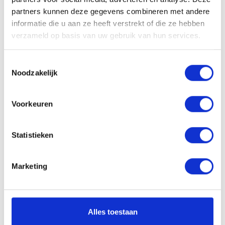
partners kunnen deze gegevens combineren met andere
Concap cycling bib
Concap cycling Jersey
informatie die u aan ze heeft verstrekt of die ze hebben
long sleeves
27,00
€
verzameld op basis van uw gebruik van hun services.
55,00
€
Toestemmingsselectie
Noodzakelijk
Concap cycling Jersey
Concap cycling Jersey
long sleeves blue
short sleeves
Voorkeuren
60,00
€
49,00
€
Statistieken
Concap cycling Jersey
Concap cycling pants bib
short sleeves pro blue
60,00
€
Marketing
54,00
€
Concap cycling pants bib
Concap Doy Pack
Alles toestaan
race 2026
drankpoeder Isotonic