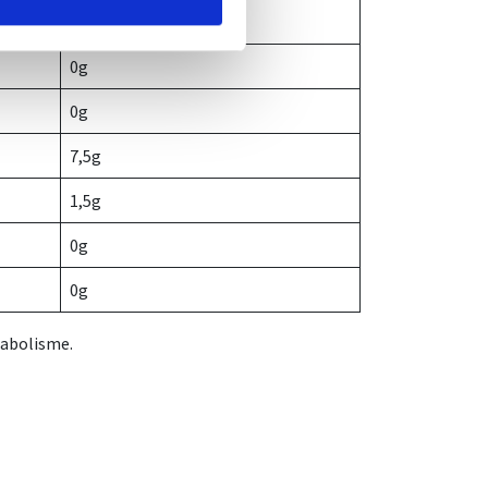
30Kcal / 126 kJ
0g
0g
7,5g
1,5g
0g
0g
tabolisme.