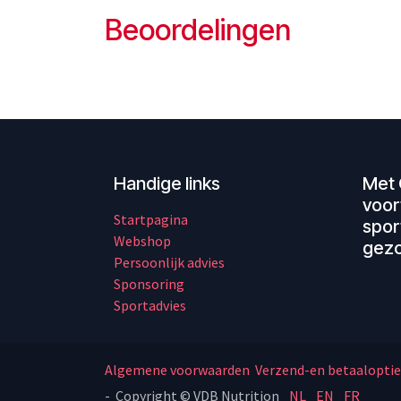
Beoordelingen
Handige links
Met 
voor
Startpagina
spor
Webshop
gezo
Persoonlijk advies
Sponsoring
Sportadvies
Algemene voorwaarden
Verzend-en betaaloptie
- Copyright © VDB Nutrition
NL
EN
FR