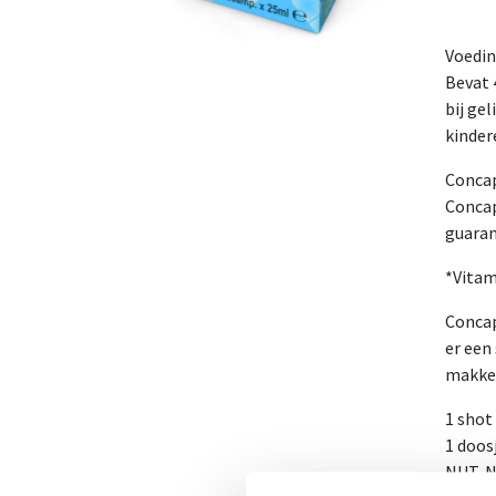
Voedin
Bevat 
bij ge
kinder
Concap
Concap
guaran
*Vitam
Concap
er een
makkel
1 shot
1 doos
NUT-N