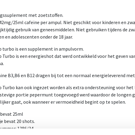
gssuplement met zoetstoffen.
42mg/25ml cafeïne per ampul. Niet geschikt voor kinderen en zw
lijktijdig gebruik van geneesmiddelen. Niet gebruiken tijdens de z
en en adolescenten onder de 18 jaar.
 turbo is een supplement in ampulvorm.
 Turbo is een energieshot dat werd ontwikkeld voor het geven van
a.
ine B3,B6 en B12 dragen bij tot een normaal energieleverend me
 Turbo kan ook ingezet worden als extra ondersteuning voor het 
 stevige portie pepermunt toegevoegd werd waardoor de longen 
ijker gaat, ook wanneer er vermoeidheid begint op te spelen.
 bevat 25ml
je bevat 20 shots.
ummer: 1386/34