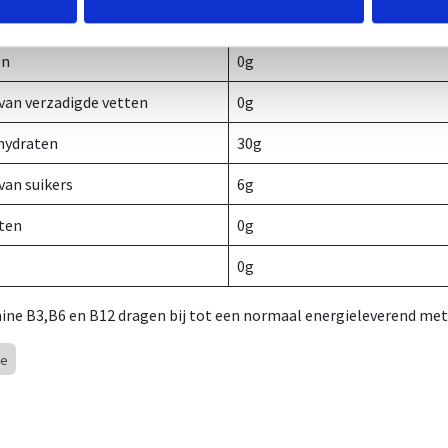
gie
120Kcal / 502kJ
en
0g
an verzadigde vetten
0g
hydraten
30g
an suikers
6g
ten
0g
0g
ine B3,B6 en B12 dragen bij tot een normaal energieleverend me
ie