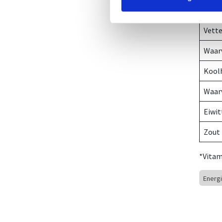
Ener
Vett
Waarv
Kool
Waarv
Eiwit
Zout
*Vitam
Energ