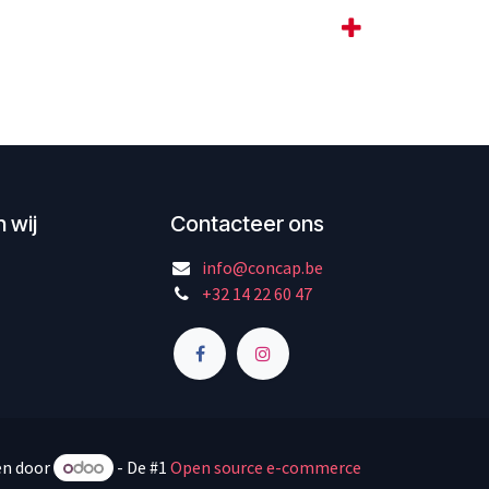
 wij
Contacteer ons
info@concap.be
+32 14 22 60 47
n door
- De #1
Open source e-commerce