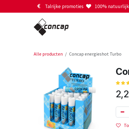
Overslaan naar inhoud
Talrijke promoties
100% natuurlijk 
Alle producten
Concap energieshot Turbo
Co
2,
To