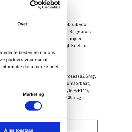
Over
ar. Goed schudden voor gebruik. Gebruik voor
: drink 1 shot na 1 uur activiteit. Bij gebruik
evolen dagelijkse dosis niet overschrijden.
ing noch een gezonde levensstijl. Koel en
U.
 media te bieden en om ons
ze partners voor social
nformatie die u aan ze heeft
na) 300mg, rozenwortel (Rhodiola rosea) 82,5mg,
 80%RI**), conserveermiddel: kaliumsorbaat,
 382% RI**), vitamine B2 (1,12mg, 80%RI**),
Marketing
cg, 50% RI**), chroompicolinaat (100mcg
% RI**).
per portie
Alles toestaan