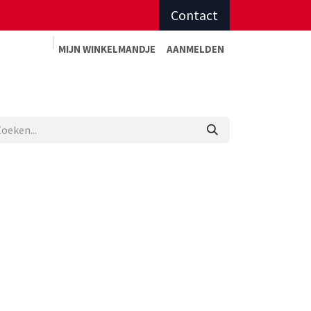
Contact
MIJN WINKELMAN
DJE
AANMELDEN
Advies op maat
Afspraak sportadvies