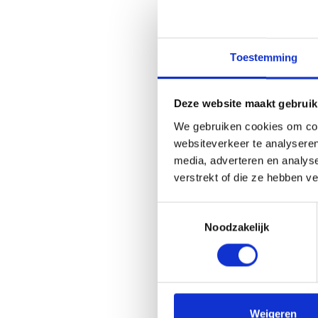
CNK-N
Gebru
Toestemming
Aanbev
inspan
tijden
Deze website maakt gebruik
Voedin
droog 
We gebruiken cookies om cont
websiteverkeer te analyseren
Ingred
media, adverteren en analys
verstrekt of die ze hebben v
Water,
taurin
Toestemmingsselectie
conser
Noodzakelijk
Vitami
chroom
**RI: 
Voed
Weigeren