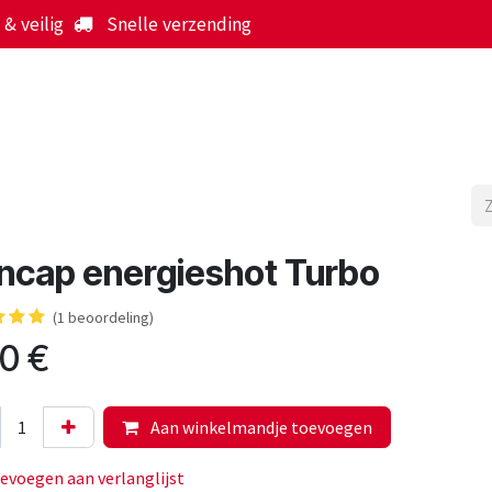
& veilig
Snelle verzending
Start
Webshop
Over ons
Werking
Nieuws
ncap energieshot Turbo
(1 beoordeling)
20
€
Aan winkelmandje toevoegen
evoegen aan verlanglijst