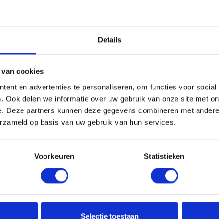
ummer: 3979838
iksadvies
Details
olen dagelijkse portie: vanaf 18 jaar 1 ampul per dag. Gebruikskla
ningen tot 90 minuten 1 shot 30 minuten voor de start. Bij duursport
s finale: gebruik +- 70 a 60 minuten voor einde inspanning. De aanb
 van cookies
gssupplementen vervangen geen gevarieerde en evenwichtige voed
bewaren, buiten bereik van jonge kinderen. Plaats van herkomst E
ent en advertenties te personaliseren, om functies voor social
. Ook delen we informatie over uw gebruik van onze site met on
iënten per dagportie: 1 ampul, 25ml
e. Deze partners kunnen deze gegevens combineren met andere i
erzameld op basis van uw gebruik van hun services.
 glucose siroop 5g, fructose siroop 2,5g, Guarana (Paullinia cupa
e 75mg, magnesiumcitraat 56,25mg, aroma, vitamine B3 (12,8mg,
veermiddel: natriumbenzoaat, cafeïne 12mg, vitamine B1 (4,2mg,
Voorkeuren
Statistieken
ne B6 (1,12mg, 80% RI**), zoetstof: sucralose, foliumzuur (100m
, 250% RI**), biotine (40mcg, 80 RI**), vitamine B12 (1,92mcg, 77
referentie-inname.
ingswaarde
Per 100ml
Selectie toestaan