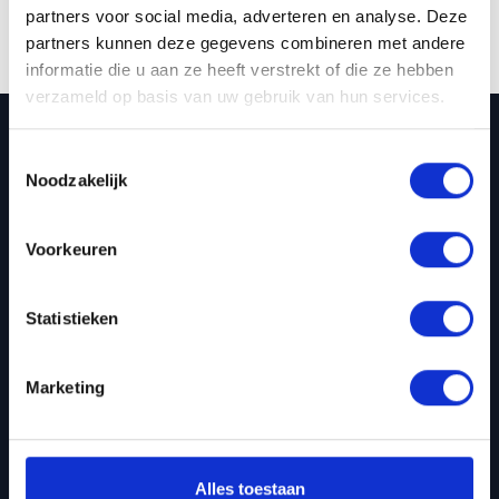
partners voor social media, adverteren en analyse. Deze
Heb je al een account?
partners kunnen deze gegevens combineren met andere
informatie die u aan ze heeft verstrekt of die ze hebben
verzameld op basis van uw gebruik van hun services.
Met Concap, ontwikkeld voor en door
sporters, streven wij voortdurend naar de
Toestemmingsselectie
best werkende supplementen en
Noodzakelijk
sportvoeding om sporters te doen presteren
en hun gezondheid te ondersteunen.
Voorkeuren
Handige links
Statistieken
Startpagina
Webshop
Marketing
Persoonlijk advies
Sponsoring
Sportadvies
Alles toestaan