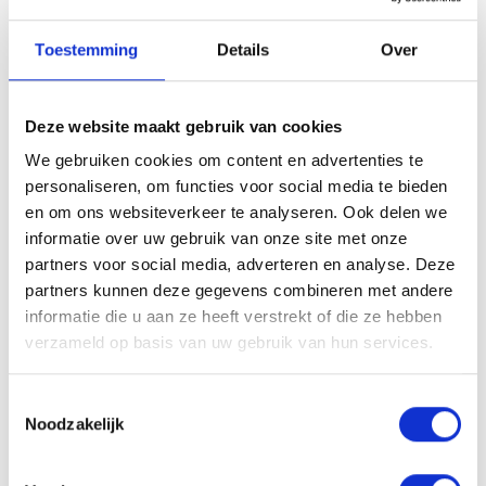
Tijdzone:
Toestemming
Details
Over
Omschrijving
Deze website maakt gebruik van cookies
Wens je meer info over het gebruik van onze supplementen
We gebruiken cookies om content en advertenties te
en sportvoeding afgestemd op jouw routines en goals? Boek
personaliseren, om functies voor social media te bieden
dan snel een afspraak zodat wij jou snel op weg kunnen
en om ons websiteverkeer te analyseren. Ook delen we
helpen.
informatie over uw gebruik van onze site met onze
Opgelet deze afspraak is enkel mogelijk in vestiging
partners voor social media, adverteren en analyse. Deze
Brasschaat en is nog niet definitief zonder bevestigingsmail.
partners kunnen deze gegevens combineren met andere
informatie die u aan ze heeft verstrekt of die ze hebben
Je afspraak
verzameld op basis van uw gebruik van hun services.
Sportadvies op maat Brasschaat
Toestemmingsselectie
Noodzakelijk
DETAILS VERGADERING
Proti Balance Brasschaat