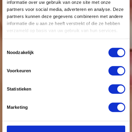
informatie over uw gebruik van onze site met onze
partners voor social media, adverteren en analyse. Deze
partners kunnen deze gegevens combineren met andere
informatie die u aan ze heeft verstrekt of die ze hebben
verzameld op basis van uw gebruik van hun services.
Toestemmingsselectie
Noodzakelijk
Het belang van Vitamine
Voorkeuren
B12
Statistieken
Marketing