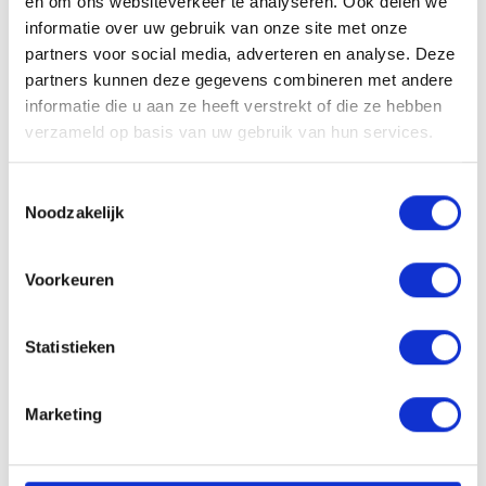
en om ons websiteverkeer te analyseren. Ook delen we
informatie over uw gebruik van onze site met onze
partners voor social media, adverteren en analyse. Deze
partners kunnen deze gegevens combineren met andere
informatie die u aan ze heeft verstrekt of die ze hebben
verzameld op basis van uw gebruik van hun services.
Toestemmingsselectie
Noodzakelijk
Voorkeuren
Statistieken
Sportadvies op maat Brasschaat
Proti Balance Brasschaat
Marketing
Wens je meer info over het gebruik van onze
supplementen en sportvoeding afgestemd op jouw
routines en goals? Boek dan snel een afspraak zodat wij