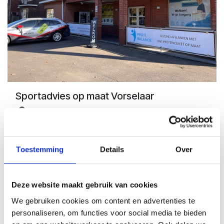
Sportadvies op maat Vorselaar
Proti Balance Vorselaar
Wens je meer info over het gebruik van onze
supplementen en sportvoeding afgestemd op jouw
Toestemming
Details
Over
routines en goals? Boek dan snel een afspraak zodat wij
jou snel op weg kunnen helpen.
Opgelet deze afspraak is enkel mogelijk in vestiging
Deze website maakt gebruik van cookies
Vorselaar en is nog niet definitief zonder
bevestigingsmail.
We gebruiken cookies om content en advertenties te
personaliseren, om functies voor social media te bieden