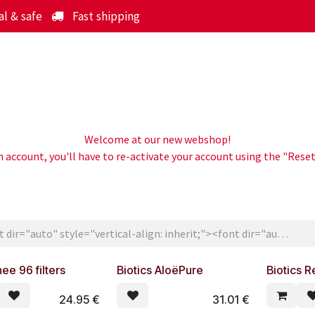
l & safe
Fast shipping
Shop online
About us
How we work
News
Tail
Welcome at our new webshop!
an account, you'll have to re-activate your account using the "Res
hee 96 filters
Biotics AloëPure
Biotics 
24.95
€
31.01
€