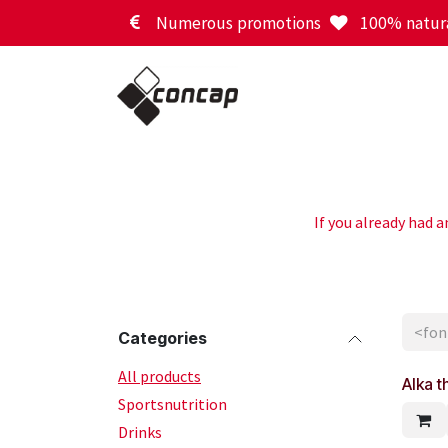
Skip to Content
Numerous promotions
100% natura
Home
If you already had 
Categories
All products
Alka t
Sportsnutrition
Drinks