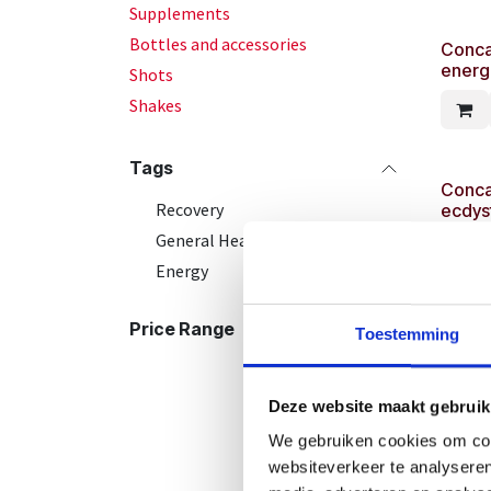
Supplements
Bottles and accessories
Conca
energ
Shots
Shakes
Tags
Conca
Recovery
ecdys
General Health
Energy
Price Range
Conca
Toestemming
Deze website maakt gebruik
We gebruiken cookies om cont
Conca
websiteverkeer te analyseren