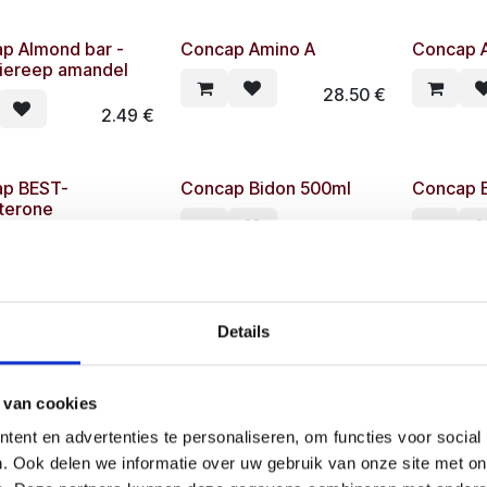
p Almond bar -
Concap Amino A
Concap 
iereep amandel
28.50
€
2.49
€
p BEST-
Concap Bidon 500ml
Concap 
terone
2.50
€
49.00
€
p Boost 2.0
Concap Boost 4-A
Concap B
Details
35.90
€
35.90
€
 van cookies
ent en advertenties te personaliseren, om functies voor social
p combisuit
Concap Créatine
Concap c
. Ook delen we informatie over uw gebruik van onze site met on