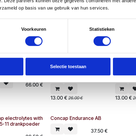
e. Deze partners kunnen deze gegevens combineren met andere i
85.00
€
23.00
€
erzameld op basis van uw gebruik van hun services.
p cycling Jersey
Concap cycling Jersey
Concap c
Voorkeuren
Statistieken
sleeves blue
short sleeves
short sle
60.00
€
49.00
€
p cycling pants
Concap Doy Pack
Concap 
Selectie toestaan
ace 2026
drankpoeder Isotonic
drankpoe
Lemon 1000g
Orange 
66.00
€
13.00
€
13.00
€
26.00
€
2
p electrolytes with
Concap Endurance AB
5-11 drankpoeder
37.50
€