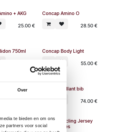
Amino + AKG
Concap Amino O
25.00
€
28.50
€
Bidon 750ml
Concap Body Light
2.90
€
55.00
€
oost 4-O
Concap collant bib
Over
35.90
€
74.00
€
 media te bieden en om ons
ycling bib
Concap cycling Jersey
ze partners voor social
long sleeves