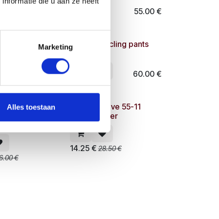
nformatie die u aan ze heeft
27.00
€
55.00
€
ycling Jersey
Concap cycling pants
Marketing
eves pro blue
bib
54.00
€
60.00
€
Doy pack
Concap Drive 55-11
Alles toestaan
der Isotonic
drankpoeder
1000g
14.25
€
28.50
€
6.00
€