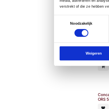
media, adverteren en analys
verstrekt of die ze hebben v
Toestemmingsselectie
Conca
Noodzakelijk
long 
Conca
Weigeren
bib r
Conca
ORS 5