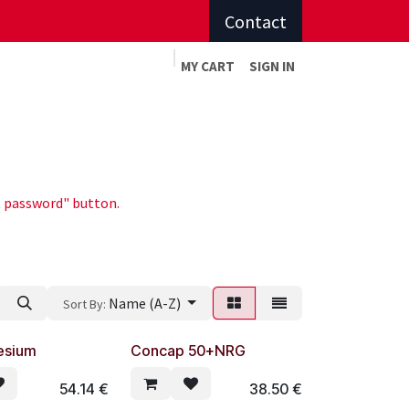
Contact
MY CART
SIGN IN
or-made advice
Meeting sports advice
et password" button.
Name (A-Z)
Sort By:
Resium
Concap 50+NRG
54.14
€
38.50
€