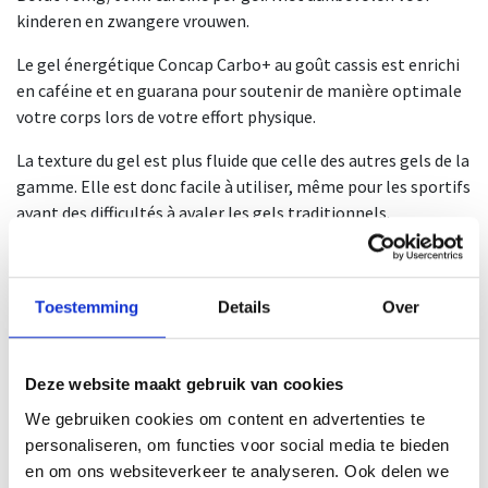
kinderen en zwangere vrouwen.
Le gel énergétique Concap Carbo+ au goût cassis est enrichi
en caféine et en guarana pour soutenir de manière optimale
votre corps lors de votre effort physique.
La texture du gel est plus fluide que celle des autres gels de la
gamme. Elle est donc facile à utiliser, même pour les sportifs
ayant des difficultés à avaler les gels traditionnels.
Ce gel est généralement utilisé pour des efforts plus courts
ou en fin d'effort.
Toestemming
Details
Over
Découvrez également notre variante citron-lime sans
caféine, le gel Concap Carbo NRG.
Deze website maakt gebruik van cookies
Un gel contient 60 ml.
We gebruiken cookies om content en advertenties te
Une boîte contient 12 gels.
personaliseren, om functies voor social media te bieden
Une boîte contient 48 gels.
en om ons websiteverkeer te analyseren. Ook delen we
Numéro NUT : 1386/54