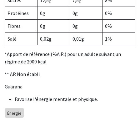
Sucres
12,5g
7,5g
8%
Protéines
0g
0g
0%
Fibres
0g
0g
0%
Salé
0,02g
0,01g
1%
*Apport de référence (%A.R.) pour un adulte suivant un
régime de 2000 kcal.
** AR Non établi.
Guarana
Favorise l'énergie mentale et physique.
Énergie