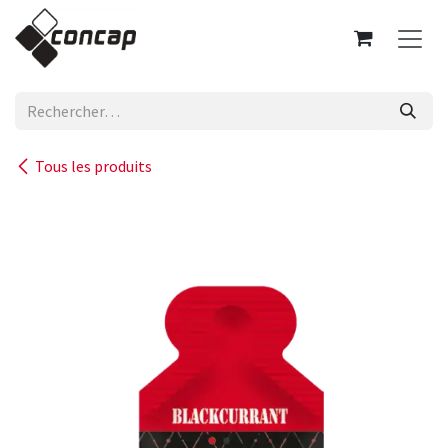
Se rendre au contenu
Tous les produits