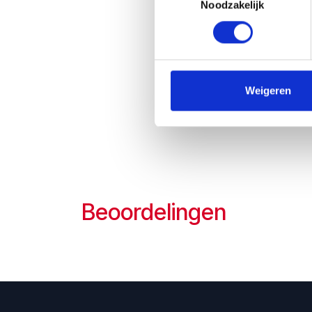
Noodzakelijk
Voedin
aanbev
een dr
Ingred
Weigeren
L-citr
leucin
Beoordelingen