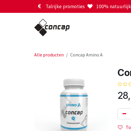
Overslaan naar inhoud
Talrijke promoties
100% natuurlijk 
Alle producten
Concap Amino A
Co
28
To