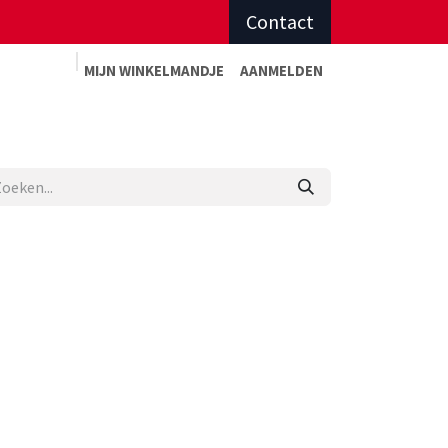
Contact
MIJN WINKELMAN
DJE
AANMELDEN
Advies op maat
Afspraak sportadvies