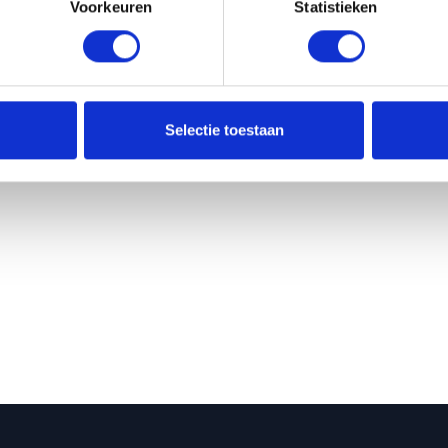
Voorkeuren
Statistieken
gssupplementen vervangen geen gevarieerde en evenwichtige voed
olen dagelijkse dosis niet overschrijden. Buiten bereik van kinde
oge en koele plaats. Plaats van herkomst EU.
iënten per capsule
Selectie toestaan
ulline 125 mg, beta-alanine 100 mg, L-glutamine 100 mg, D-ribose 
e 75 mg, L-ornithine 75 mg, omhulling: microkristallijne cellulos