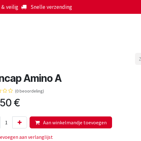
& veilig
Snelle verzending
Start
Webshop
Over ons
Werking
Nieuws
ncap Amino A
(0 beoordeling)
,50
€
Aan winkelmandje toevoegen
evoegen aan verlanglijst