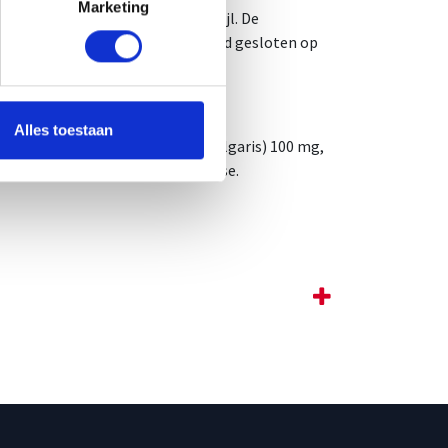
Marketing
ing noch een gezonde levensstijl. De
ren houden. Houd de container goed gesloten op
Alles toestaan
100 mg, extract van biet (Beta vulgaris) 100 mg,
e en hydroxypropylmethylecellulose.