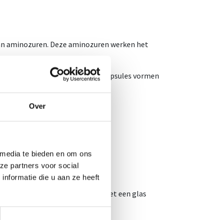
aan aminozuren. Deze aminozuren werken het
g voor een voelbare werking. De capsules vormen
ieve levensstijl.
Over
 media te bieden en om ons
ze partners voor social
nformatie die u aan ze heeft
 training of avondmaal te nemen met een glas
 met een glas water.