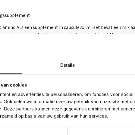
ngssupplement
 amino A is een supplement in capsulevorm. Het bevat een mix 
a een inspanning of tijdens een periode van rust (nacht).
sules zijn makkelijk in gebruik en bevatten een optimale doserin
ede aanvulling op de dagelijkse voeding voor personen met een act
Details
 120 caps x 675 mg = 81g
doos bevat 12 potjes
ummer: 1386/42
 van cookies
ummer: 3946357
ent en advertenties te personaliseren, om functies voor social
. Ook delen we informatie over uw gebruik van onze site met on
iksadvies
e. Deze partners kunnen deze gegevens combineren met andere i
erzameld op basis van uw gebruik van hun services.
tensieve trainingen: 2 capsules na het ontbijt en 2 capsules na de
porters : 1 capsule na ontbijt en 1 capsule na avondmaal te nemen