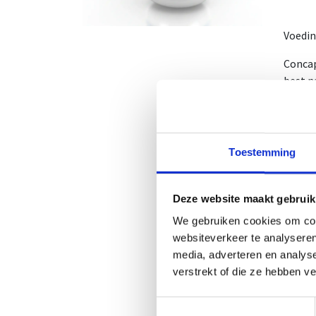
Voedi
Concap
best n
De cap
een go
Toestemming
Inhoud
Een om
NUT-N
Deze website maakt gebruik
CNK N
We gebruiken cookies om cont
websiteverkeer te analyseren
Gebru
media, adverteren en analys
verstrekt of die ze hebben v
Bij in
water
Toestemmingsselectie
Niet s