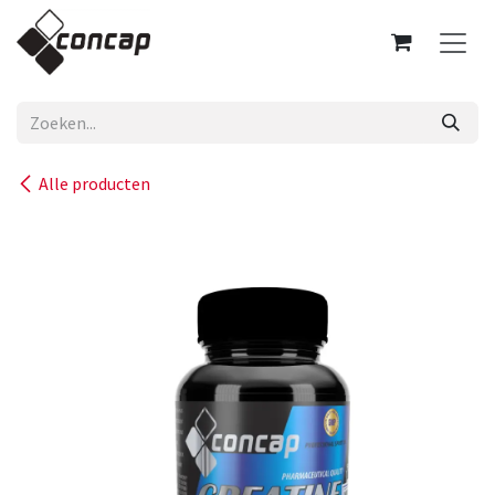
Overslaan naar inhoud
Alle producten