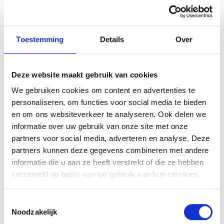
Concap creatine is een supplement in capsulevorm.
Onze Concap Creatine capsules zijn een must voor
Toestemming
Details
Over
krachtsporters om de fysieke prestaties te verbeteren*. Ook
voor duursporters biedt het gebruik van dit supplement heel
wat voordeel, mits aangepaste dosering. Als duursporter
Deze website maakt gebruik van cookies
neem je best nooit langer dan 25 dagen aaneensluitend dit
We gebruiken cookies om content en advertenties te
product met een dosering van 1 tot 3 capsules per dag,
personaliseren, om functies voor social media te bieden
gespreid over 1 tot 2 innames dagelijks.
en om ons websiteverkeer te analyseren. Ook delen we
informatie over uw gebruik van onze site met onze
Een regelmatige kuur van Concap Creatine zal merkbaar
partners voor social media, adverteren en analyse. Deze
zichtbaar zijn in jouw sportieve prestaties.
partners kunnen deze gegevens combineren met andere
1 potje bevat 120 capsules.
informatie die u aan ze heeft verstrekt of die ze hebben
Een omdoos bevat 12 potjes.
verzameld op basis van uw gebruik van hun services.
NUT-Nummer: 3029/30
CNK-Nummer: 4754339
Toestemmingsselectie
Noodzakelijk
Gebruiksadvies