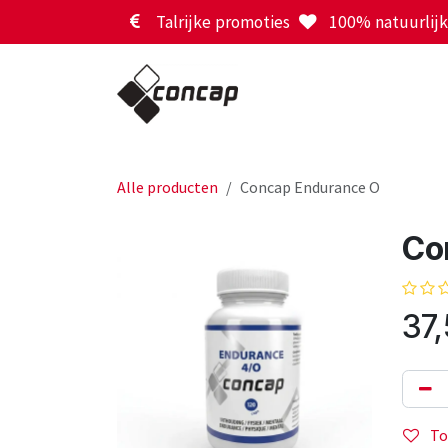
Overslaan naar inhoud
Talrijke promoties
100% natuurlijk 
Alle producten
Concap Endurance O
Co
37
To