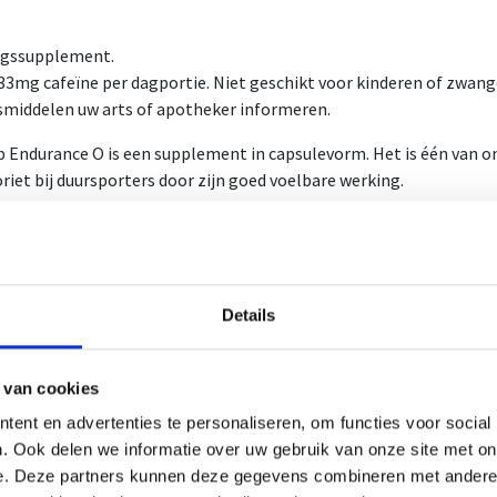
ngssupplement.
33mg cafeïne per dagportie. Niet geschikt voor kinderen of zwanger
middelen uw arts of apotheker informeren.
 Endurance O is een supplement in capsulevorm. Het is één van onz
oriet bij duursporters door zijn goed voelbare werking.
apsules werden samengesteld uit zeer kwalitatieve grondstoffen
ndere ingrediënten. Anders dan de Concap Endurance AB bevat End
arana. Deze is daardoor beter voor wie te zwaar reageert op synthet
Details
e bevat 120 capsules
os bevat 12 potjes
ummer: 3029/65
 van cookies
ummer: 3770161
ent en advertenties te personaliseren, om functies voor social
iksadvies
. Ook delen we informatie over uw gebruik van onze site met on
e. Deze partners kunnen deze gegevens combineren met andere i
olen dagelijkse portie vanaf 18 jaar: 1 capsule per dag. Gebruik 4