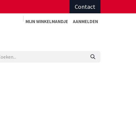
Contact
MIJN WINKELMAN
DJE
AANMELDEN
Advies op maat
Afspraak sportadvies