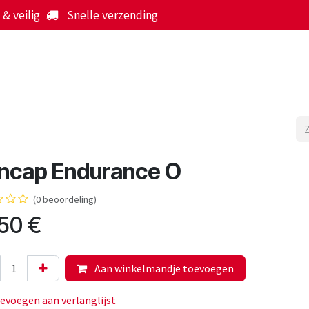
& veilig
Snelle verzending
Start
Webshop
Over ons
Werking
Nieuws
ncap Endurance O
(0 beoordeling)
,50
€
Aan winkelmandje toevoegen
evoegen aan verlanglijst