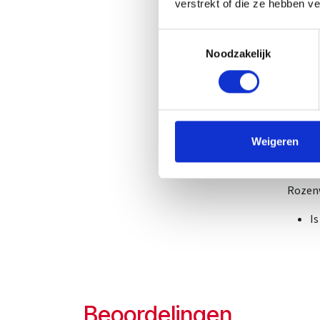
verstrekt of die ze hebben v
Voedin
aanbev
Toestemmingsselectie
Noodzakelijk
Ingred
guaran
taurin
Guara
Weigeren
B
Rozen
I
Beoordelingen