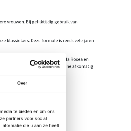
e vrouwen. Bij gelijktijdig gebruik van
e klassiekers. Deze formule is reeds vele jaren
 met onder meer Guarana , Rhodiola Rosea en
urance O enkel plantaardige cafeïne afkomstig
ische (zuivere) cafeïne.
Over
 media te bieden en om ons
ze partners voor social
nformatie die u aan ze heeft
5 minuten voor de inspanning.