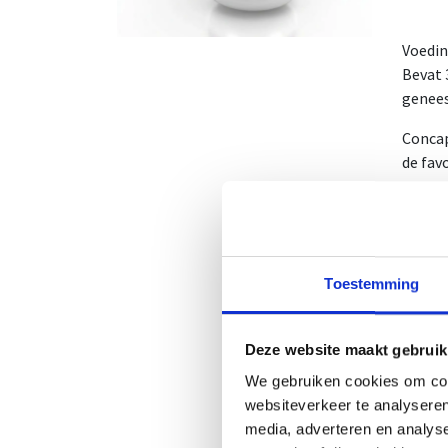
Voedi
Bevat 
genees
Concap
de fav
Deze c
vele a
uit gu
Toestemming
1 potj
1 omdo
NUT-N
Deze website maakt gebruik
CNK-N
We gebruiken cookies om cont
Gebru
websiteverkeer te analyseren
media, adverteren en analys
Aanbev