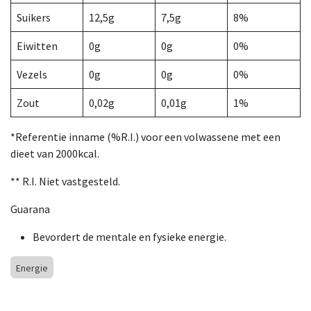
Suikers
12,5g
7,5g
8%
Eiwitten
0g
0g
0%
Vezels
0g
0g
0%
Zout
0,02g
0,01g
1%
*Referentie inname (%R.I.) voor een volwassene met een
dieet van 2000kcal.
** R.I. Niet vastgesteld.
Guarana
Bevordert de mentale en fysieke energie.
Energie