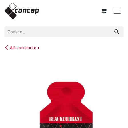
Overslaan naar inhoud
Alle producten