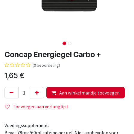
Concap Energiegel Carbo +
(0 beoordeling)
1,65
€
Aan winkelmandje toevoegen
Toevoegen aan verlanglijst
Voedingssupplement.
Bevat 78mg/60ml cafeïne per gel. Niet aanbevolen voor