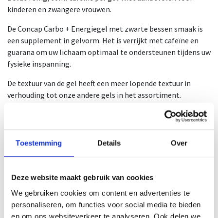
kinderen en zwangere vrouwen.
De Concap Carbo + Energiegel met zwarte bessen smaak is
een supplement in gelvorm. Het is verrijkt met cafeïne en
guarana om uw lichaam optimaal te ondersteunen tijdens uw
fysieke inspanning.
De textuur van de gel heeft een meer lopende textuur in
verhouding tot onze andere gels in het assortiment.
Hierdoor is hij ook gemakkelijk te gebruiken door sporters
die slikproblemen ondervinden bij de klassieke gels.
Deze gel wordt doorgaans voor kortere inspanningen of op
Toestemming
Details
Over
het einde van de inspanning gebruikt.
Ontdek ook onze citroen-limoen variant zonder cafeïne, de
Deze website maakt gebruik van cookies
Concap Carbo NRG gel.
We gebruiken cookies om content en advertenties te
1 gel bevat 60ml.
personaliseren, om functies voor social media te bieden
1 doos bevat 12 gels.
en om ons websiteverkeer te analyseren. Ook delen we