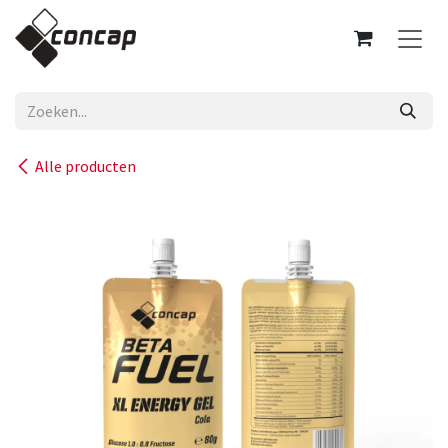
Overslaan naar inhoud
Alle producten