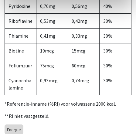
Pyridoxine
0,70mg
0,56mg
40%
Riboflavine
0,53mg
0,42mg
30%
Thiamine
0,41mg
0,33mg
30%
Biotine
19mcg
15mcg
30%
Foliumzuur
75mcg
60mcg
30%
Cyanocoba
0,93mcg
0,74mcg
30%
lamine
*Referentie-inname (%RI) voor volwassene 2000 kcal.
**RI niet vastgesteld.
Energie