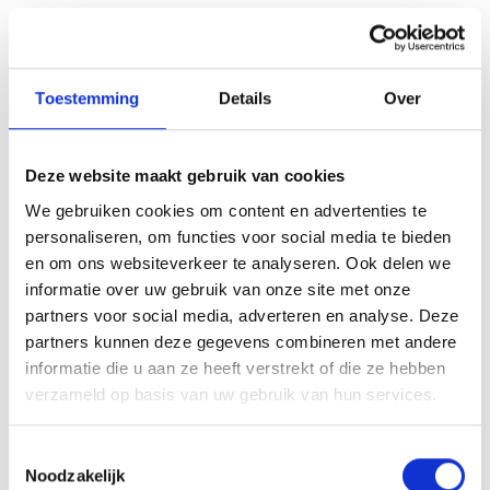
Ingrediënten per dagportie: 1 gel (80g)
Water, glucosesiroop, maltodextrine, fructose,
Toestemming
Details
Over
natriumcitraat, natriumchloride, aroma: cola,
zuurteregelaar: citroenzuur, geleermiddel: citruspectine,
conserveermiddelen: kaliumsorbaat en natriumbenzoaat.
Deze website maakt gebruik van cookies
Voedingswaarden
We gebruiken cookies om content en advertenties te
personaliseren, om functies voor social media te bieden
Voedingsw
Per 100g
Per portie
%RI*
en om ons websiteverkeer te analyseren. Ook delen we
aarde
informatie over uw gebruik van onze site met onze
partners voor social media, adverteren en analyse. Deze
Energie
260Kcal/10
208Kcal/87
**
partners kunnen deze gegevens combineren met andere
87kJ
0kJ
informatie die u aan ze heeft verstrekt of die ze hebben
verzameld op basis van uw gebruik van hun services.
Vetten
0g
0g
**
Toestemmingsselectie
Waarvan
0g
0g
**
Noodzakelijk