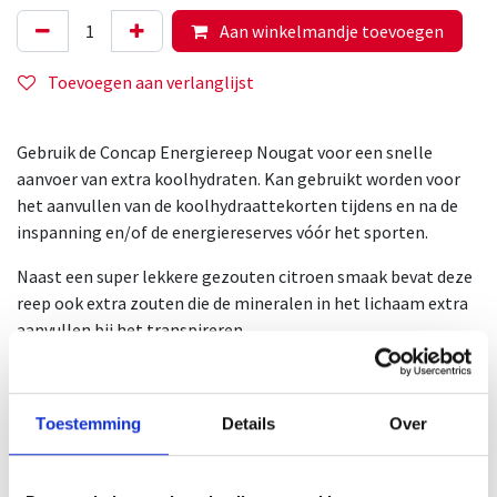
Aan winkelmandje toevoegen
Toevoegen aan verlanglijst
Gebruik de Concap Energiereep Nougat voor een snelle
aanvoer van extra koolhydraten. Kan gebruikt worden voor
het aanvullen van de koolhydraattekorten tijdens en na de
inspanning en/of de energiereserves vóór het sporten.
Naast een super lekkere gezouten citroen smaak bevat deze
reep ook extra zouten die de mineralen in het lichaam extra
aanvullen bij het transpireren.
Deze reep wordt vooral gebruikt bij duursporten.
1 reep weegt 40g.
Toestemming
Details
Over
1 doos bevat 16 repen.
Gebruiksadvies