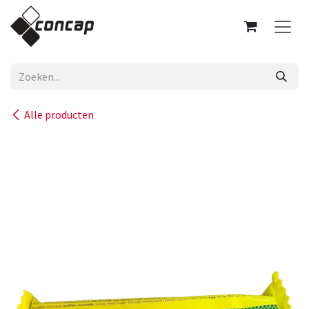
Overslaan naar inhoud
Alle producten