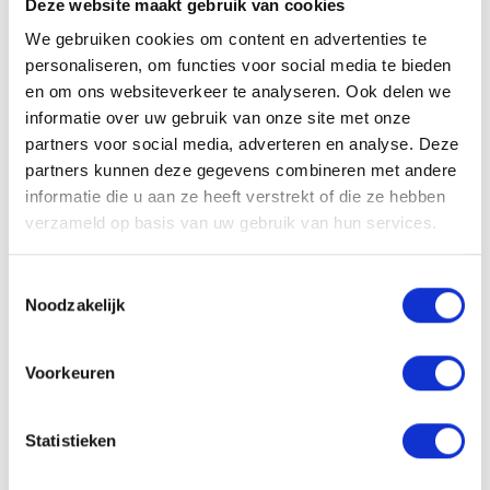
Deze website maakt gebruik van cookies
Klaar voor gebruik. Bij inspanningen van 60 tot 90 minuten:
We gebruiken cookies om content en advertenties te
10 à 30 minuten voor de training een reep gebruiken voor
personaliseren, om functies voor social media te bieden
extra energie tijdens de inspanningen. Langere
en om ons websiteverkeer te analyseren. Ook delen we
inspanningen: gebruik elke 60 minuten 1 reep tot het laatste
informatie over uw gebruik van onze site met onze
uur. Schakel dan over op een Concap energiegel. Koel en
partners voor social media, adverteren en analyse. Deze
droog bewaren buiten direct zonlicht en buiten bereik van
partners kunnen deze gegevens combineren met andere
jonge kinderen bewaren. Plaats van herkomst EU.
informatie die u aan ze heeft verstrekt of die ze hebben
verzameld op basis van uw gebruik van hun services.
Ingrediënten per portie (portie: 40g)
suiker, glucosestroop, gekonfijte citroen 11,6% (citroen
Toestemmingsselectie
Noodzakelijk
49%, glucose-fructosestroop, suiker, zuurteregelaar:
citroenzuur (
sulfiet
)),
amandelen
, honing, invertsuiker,
ouwel (aardappelzetmeel), zout 0,57%,
ei
wit, aroma)
Voorkeuren
Allergenen
Statistieken
Bevat sulfiet, ei en amandelen. Kan sporen van andere noten
bevatten.