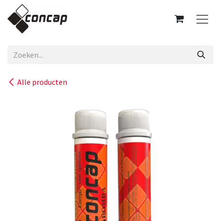
Overslaan naar inhoud
Alle producten