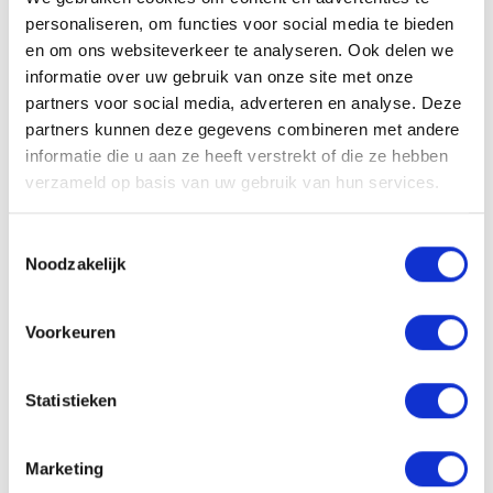
Gebruiksadvies
personaliseren, om functies voor social media te bieden
en om ons websiteverkeer te analyseren. Ook delen we
Klaar voor gebruik. Aanbevolen dagelijkse portie: vanaf 18
informatie over uw gebruik van onze site met onze
jaar 1 ampul per dag. Gebruik voor inspanningen tot 90
partners voor social media, adverteren en analyse. Deze
minuten 1 shot 10 minuten voor de start. Bij duursport: drink
partners kunnen deze gegevens combineren met andere
1 shot na 1 uur activiteit. De aanbevolen dagelijkse dosis niet
informatie die u aan ze heeft verstrekt of die ze hebben
overschrijden. Voedingssupplementen vervangen geen
verzameld op basis van uw gebruik van hun services.
gevarieerde en evenwichtige voeding noch een gezonde
levensstijl. Koel en droog bewaren, buiten bereik van jonge
Toestemmingsselectie
kinderen. Plaats van herkomst EU.
Noodzakelijk
Ingrediënten per dagportie: 1 ampul, 25ml
Voorkeuren
glucose siroop 12g, fructose siroop 7g, water,
zuurteregelaar: citroenzuur, taurine 1g, L-carnitine 100mg,
cafeïne 75mg, guarana (paullinia cupana) 50mg, aroma,
Statistieken
chroompicolinaat (100mcg chroom, 250%RI*).
Conserveermiddelen: natriumbenzoaat en kaliumsorbaat,
Marketing
zoetstof: sucralose.