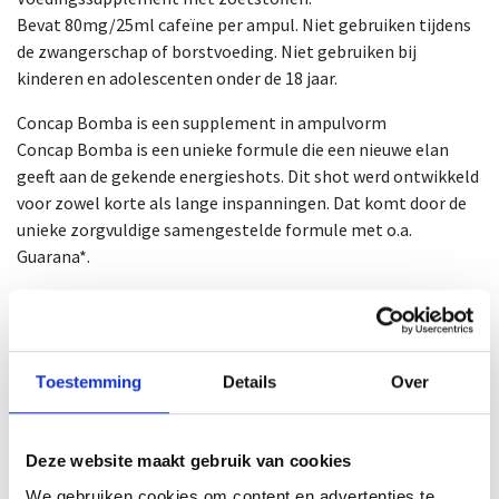
Bevat 80mg/25ml cafeïne per ampul. Niet gebruiken tijdens
de zwangerschap of borstvoeding. Niet gebruiken bij
kinderen en adolescenten onder de 18 jaar.
Concap Bomba is een supplement in ampulvorm
Concap Bomba is een unieke formule die een nieuwe elan
geeft aan de gekende energieshots. Dit shot werd ontwikkeld
voor zowel korte als lange inspanningen. Dat komt door de
unieke zorgvuldige samengestelde formule met o.a.
Guarana*.
Dit shot werd reeds jaren geleden uitgebracht, maar blijft
een favoriet van velen omdat het zowel competitief als voor
de recreant een grote meerwaarde voegt aan het sporten.
Toestemming
Details
Over
1 shot bevat 25ml
1 doosje bevat 20 shots.
NUT-Nummer: 1386/18
Deze website maakt gebruik van cookies
CNK-Nummer: 3817459
We gebruiken cookies om content en advertenties te