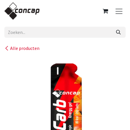
Overslaan naar inhoud
Alle producten