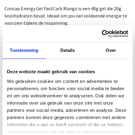
Concap Energy Gel FastCarb Mango is een 40g gel die 20g
koolhydraten bevat. Ideaal om jou van voldoende energie te
voorzien tijdens de inspanning.
Deze komt met een fruitige mangosmaak.
Gebruiksaanwijzing
Toestemming
Details
Over
Neem 1 gel (40g/32ml) per 40min. Voor of tijdens
inspanning. Bij voorkeur innemen met water. Maximaal 3 tot
5 gels per dag, afhankelijk van de inspanning.
Deze website maakt gebruik van cookies
Ingrediënten
We gebruiken cookies om content en advertenties te
Glucose-fructosestroop, water, natriumcitraat,
personaliseren, om functies voor social media te bieden
geleermiddel: pectine, zuurteregelaars: citroenzuur, aroma:
en om ons websiteverkeer te analyseren. Ook delen we
mango, kleurstof: bèta-caroteen, conserveermiddelen:
informatie over uw gebruik van onze site met onze
kaliumsorbaat, natriumbenzoaat.
partners voor social media, adverteren en analyse. Deze
partners kunnen deze gegevens combineren met andere
Voedingswaarde
informatie die u aan ze heeft verstrekt of die ze hebben
verzameld op basis van uw gebruik van hun services.
Voedingswa
Per 100g
Per portie
%RI*