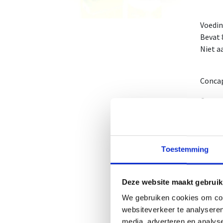
Voedi
Bevat 
Niet a
Concap
Concap
De for
Ketone
Toestemming
Deze f
Conca
Deze website maakt gebruik
1 fles 
We gebruiken cookies om cont
1 dosi
websiteverkeer te analyseren
1 omdo
media, adverteren en analys