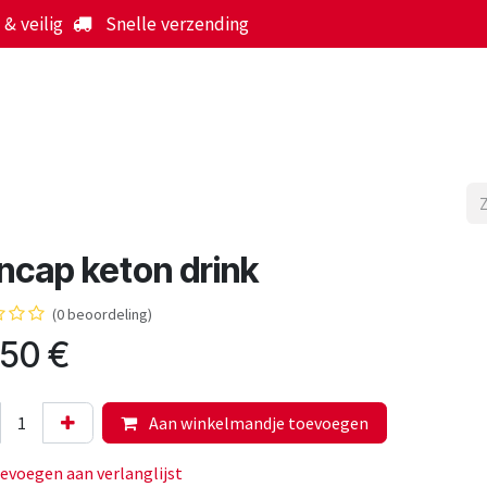
& veilig
Snelle verzending
Start
Webshop
Over ons
Werking
Nieuws
ncap keton drink
(0 beoordeling)
,50
€
Aan winkelmandje toevoegen
evoegen aan verlanglijst