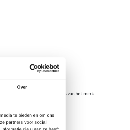
etonen en cafeïne.
 suikerreserves zijn uitgeput.
Over
én van de grootste paradepaardjes van het merk
 media te bieden en om ons
ze partners voor social
nformatie die u aan ze heeft