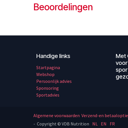
Beoordelingen
Handige links
Met 
voor
Startpagina
spor
Webshop
gezo
Persoonlijk advies
Sponsoring
Sportadvies
Algemene voorwaarden
Verzend-en betaaloptie
- Copyright © VDB Nutrition
NL
EN
FR