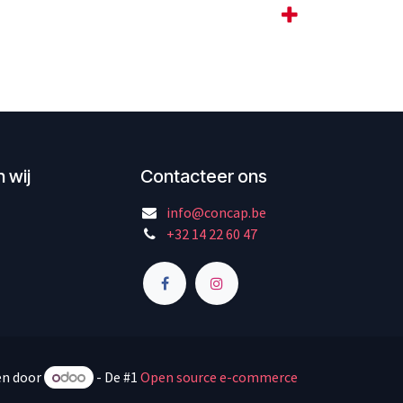
 wij
Contacteer ons
info@concap.be
+32 14 22 60 47
n door
- De #1
Open source e-commerce