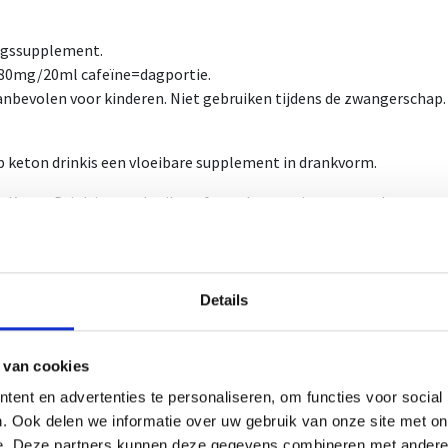
ngssupplement.
80mg/20ml cafeïne=dagportie.
anbevolen voor kinderen. Niet gebruiken tijdens de zwangerschap.
 keton drinkis een vloeibare supplement in drankvorm.
 Keton Drink is een vloeibare formule met citroensmaak.
mule bevat een combinatie van waaronder L-carnitine, framboosk
n zijn lichaamseigen stoffen die vetten omzetten in energie nadat
Details
ormule kwam tot stand na jarenlang onderzoek en testen, en is é
p.
 van cookies
bevat 500 ml.
ent en advertenties te personaliseren, om functies voor social
s bevat 20ml
. Ook delen we informatie over uw gebruik van onze site met on
os bevat 12 flessen
e. Deze partners kunnen deze gegevens combineren met andere i