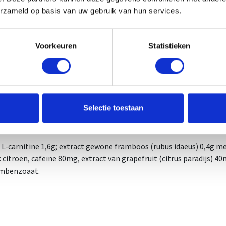
ummer: 1386/44
erzameld op basis van uw gebruik van hun services.
ummer: 3979820
iksadvies
Voorkeuren
Statistieken
ar wens toegevoegd worden in een bidon voor of tijdens de inspan
advies: koel en droog bewaren, buiten bereik van jonge kinderen.
jks aanbevolen hoeveelheid niet overschrijden. voedingssupplem
g noch een gezonde levensstijl.
 van herkomst EU.
Selectie toestaan
iënten per dagportie: 1 doseerdop (20ml)
 L-carnitine 1,6g; extract gewone framboos (rubus idaeus) 0,4g m
 citroen, cafeïne 80mg, extract van grapefruit (citrus paradijs) 
umbenzoaat.