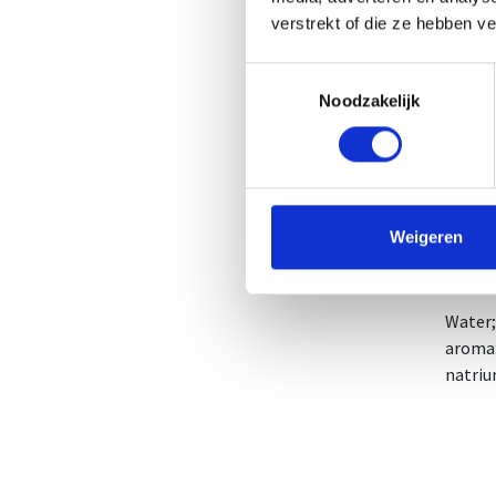
NUT-N
verstrekt of die ze hebben v
CNK-N
Toestemmingsselectie
Gebru
Noodzakelijk
Kan na
Bewaar
Dageli
voedin
Plaats
Weigeren
Ingred
Water;
aroma:
natri