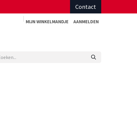
Contact
MIJN WINKELMAN
DJE
AANMELDEN
Advies op maat
Afspraak sportadvies