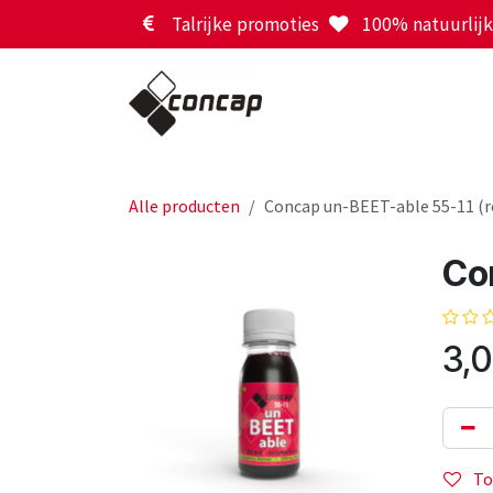
Overslaan naar inhoud
Talrijke promoties
100% natuurlijk 
Alle producten
Concap un-BEET-able 55-11 (r
Con
3,
To