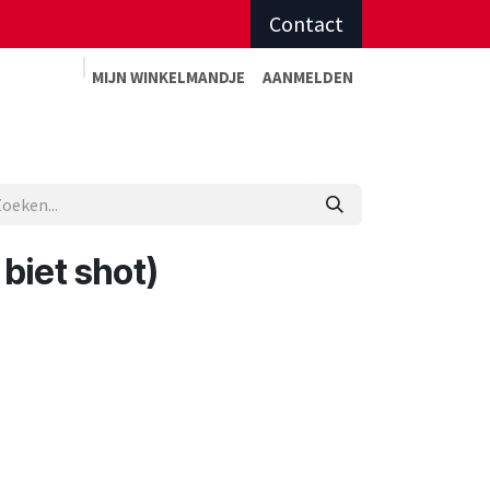
Contact
MIJN WINKELMAN
DJE
AANMELDEN
Advies op maat
Afspraak sportadvies
biet shot)