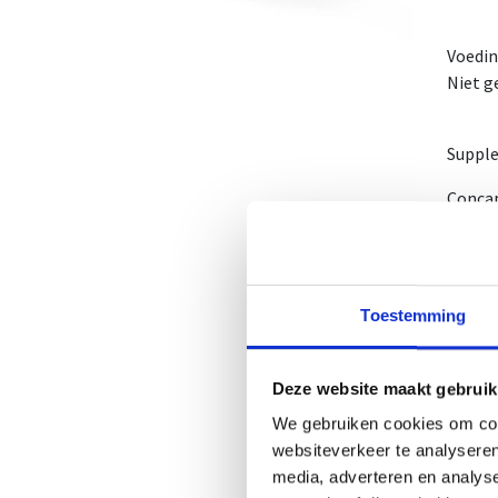
Voedi
Niet g
Supple
Concap
pure n
Hoevee
Hoevee
Toestemming
Het is
Zeer g
Deze website maakt gebruik
1 ampu
We gebruiken cookies om cont
1 doos
websiteverkeer te analyseren
1omdoo
media, adverteren en analys
NUT-N