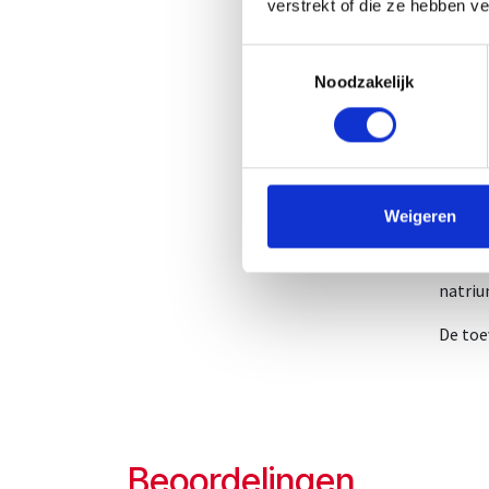
verstrekt of die ze hebben v
CNK-N
Toestemmingsselectie
Gebru
Noodzakelijk
Aanbev
dagen 
gevari
kinder
Ingred
Weigeren
Water;
citrul
natriu
De toe
Beoordelingen