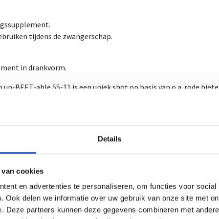
ngssupplement.
ebruiken tijdens de zwangerschap.
ment in drankvorm.
 un-BEET-able 55-11 is een uniek shot op basis van o.a. rode bi
itraten.
lheid framboosextract: 500mg per fles.
lheid framboosketonen: 4mg per fles.
Details
 een natuurlijk product dat zorgt voor maximale energie van elke s
eliefd bij de (semi-)professionele sporter.
 van cookies
le bevat 60ml.
ent en advertenties te personaliseren, om functies voor social
 bevat 12 ampules.
. Ook delen we informatie over uw gebruik van onze site met on
s bevat 6 dozen.
e. Deze partners kunnen deze gegevens combineren met andere i
ummer: 1386/51