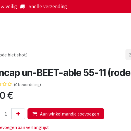
& veilig
Snelle verzending
Start
Webshop
Over ons
Werking
Nieuws
ode biet shot)
cap un-BEET-able 55-11 (rode 
(0 beoordeling)
00
€
Aan winkelmandje toevoegen
evoegen aan verlanglijst