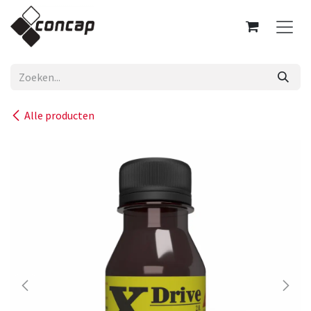
Overslaan naar inhoud
Alle producten