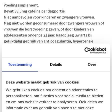
Voedingssuplement.
Bevat 38,5mg cafeïne per dagportie.
Niet aanbevolen voor kinderen en zwangere vrouwen.
Mag niet worden geconsumeerd door zwangere vrouwen of
vrouwen die borstvoeding geven, of door kinderen en
adolescenten onder de 21 jaar. Raadpleeg uw arts bij
gelijktijdig gebruik van anticoagulantia, hypertensie
behandeling of antidiabetische behandeling. Bij gelijktijdig
gebruik van geneesmiddelen uw arts of apotheker
informeren.
Toestemming
Details
Over
Concap x-drive 2.0 is een vloeibare supplement in drankvorm.
Deze website maakt gebruik van cookies
Concap X-Drive 2.0 is een versterkte formule met orange en
ginger extract.
We gebruiken cookies om content en advertenties te
De formule geeft energie en uithouding*. Wil jij extra
personaliseren, om functies voor social media te bieden
ondersteuning tijdens het sporten? Gebruik dan dit
en om ons websiteverkeer te analyseren. Ook delen we
energieshot voor 4 uur energie.
informatie over uw gebruik van onze site met onze