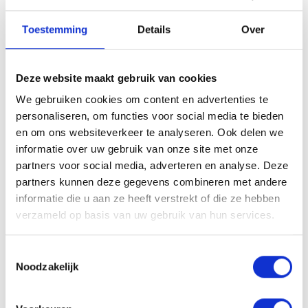
KLEUR
Toestemming
Details
Over
wit
zwart
Deze website maakt gebruik van cookies
MAAT
We gebruiken cookies om content en advertenties te
personaliseren, om functies voor social media te bieden
36-38
40-43
44-48
en om ons websiteverkeer te analyseren. Ook delen we
informatie over uw gebruik van onze site met onze
partners voor social media, adverteren en analyse. Deze
Aan winkelmandje toevoegen
partners kunnen deze gegevens combineren met andere
informatie die u aan ze heeft verstrekt of die ze hebben
Toevoegen aan verlanglijst
verzameld op basis van uw gebruik van hun services.
Classy sporten doe je voortaan met onze Concap sokken!
Toestemmingsselectie
Noodzakelijk
Verkrijgbaar in wit en zwart, om ze nog beter op jouw outfit
af te stemmen.