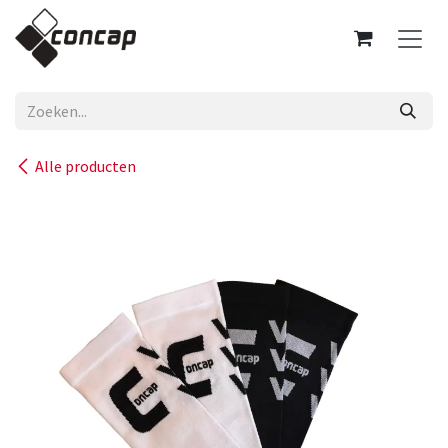
Overslaan naar inhoud
Alle producten