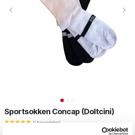
Sportsokken Concap (Doltcini)
(1 beoordeling)
8,00
€