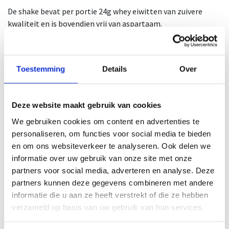
De shake bevat per portie 24g whey eiwitten van zuivere
kwaliteit en is bovendien vrij van aspartaam.
Beschikbaar in diverse smaken en gebruik deze shake
maximum 30 minuten na de inspanning voor het beste
resultaat.
Toestemming
Details
Over
1 portie is 30g.
1 doos bevat 20 flesjes.
Deze website maakt gebruik van cookies
Gebruiksadvies
We gebruiken cookies om content en advertenties te
Meng met 170ml magere melk of water. Schudden voor
personaliseren, om functies voor social media te bieden
gebruik. Opgelet: bevat zoetstoffen. Overmatig gebruik kan
en om ons websiteverkeer te analyseren. Ook delen we
laxerend effect hebben! Koel en droog bewaren buiten direct
informatie over uw gebruik van onze site met onze
zonlicht. Gevarieerde, evenwichtige voeding en een gezonde
partners voor social media, adverteren en analyse. Deze
levensstijl zijn belangrijk. Plaats van herkomst EU.
partners kunnen deze gegevens combineren met andere
informatie die u aan ze heeft verstrekt of die ze hebben
Ingrediënten
verzameld op basis van uw gebruik van hun services.
Wei-eiwitconcentraat, wei-eiwitisolaat, magere