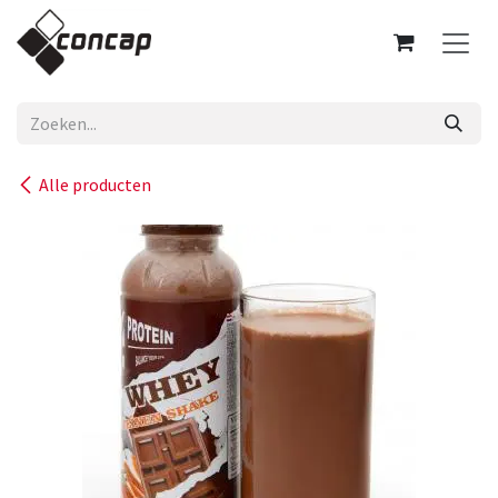
Overslaan naar inhoud
Alle producten