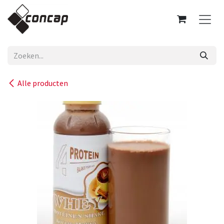
Overslaan naar inhoud
Alle producten