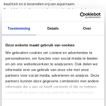
kwaliteit en is bovendien vrij van aspartaam.
Beschikbaar in diverse smaken en gebruik deze shake
maximum 30 minuten na de inspanning voor het beste
resultaat.
Toestemming
Details
Over
1 portie is 30g.
1 doos bevat 20 flesjes.
Gebruiksadvies
Deze website maakt gebruik van cookies
We gebruiken cookies om content en advertenties te
Meng met 170ml magere melk of water. Schudden voor
personaliseren, om functies voor social media te bieden
gebruik. Opgelet: bevat zoetstoffen. Overmatig gebruik kan
en om ons websiteverkeer te analyseren. Ook delen we
laxerend effect hebben! Koel en droog bewaren buiten direct
informatie over uw gebruik van onze site met onze
zonlicht. Gevarieerde, evenwichtige voeding en een gezonde
partners voor social media, adverteren en analyse. Deze
levensstijl zijn belangrijk. Plaats van herkomst EU.
partners kunnen deze gegevens combineren met andere
informatie die u aan ze heeft verstrekt of die ze hebben
Ingrediënten
verzameld op basis van uw gebruik van hun services.
Wei-eiwitconcentraat, wei-eiwitisolaat, magere
cacaopoeder, verdikkingsmiddel: arabische gom,
Toestemmingsselectie