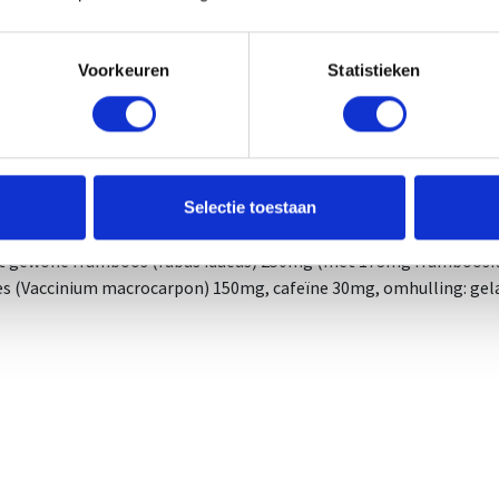
iksadvies
Voorkeuren
Statistieken
olen dagelijkse portie: 2 x 1 capsule per dag. gebruik 30 minuten
jkse dosis niet overschrijden. Voedingssupplementen vervangen g
zonde levensstijl. Droog en koel bewaren buiten direct zonlicht en
mst EU.
iënten per capsule
Selectie toestaan
t gewone framboos (rubus idaeus) 250mg (met 173mg frambooske
s (Vaccinium macrocarpon) 150mg, cafeïne 30mg, omhulling: gela