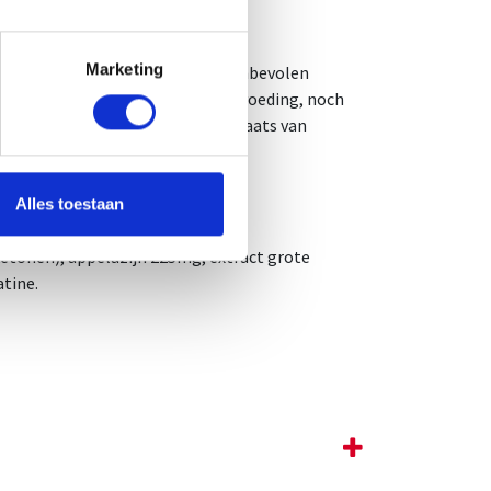
Marketing
 voor het ontbijt met water. De aanbevolen
een gevarieerde en evenwichtige voeding, noch
 buiten bereik jonge kinderen. Plaats van
Alles toestaan
tonen), appelazijn 225mg, extract grote
tine.