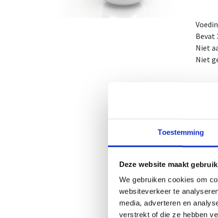
Voedi
Bevat 
Niet a
Niet g
X-Nutr
Dit su
cafeïn
Toestemming
De cap
1 dosis
Deze website maakt gebruik
1 potj
We gebruiken cookies om cont
1 omdo
websiteverkeer te analyseren
NUT-N
media, adverteren en analys
CNK-N
verstrekt of die ze hebben v