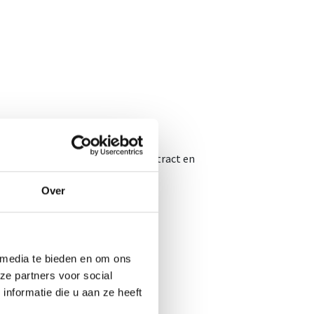
en, appelazijn, grote veenbesextract en
Over
 voedingspatroon of bij uw dieet.
 media te bieden en om ons
ze partners voor social
nformatie die u aan ze heeft