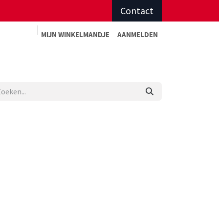
Contact
MIJN WINKELMAN
DJE
AANMELDEN
Advies op maat
Afspraak sportadvies