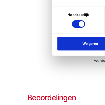
Gebru
Toestemmingsselectie
Noodzakelijk
Aanbev
dageli
een ge
herko
Ingred
Weigeren
Extrac
veenbe
Beoordelingen