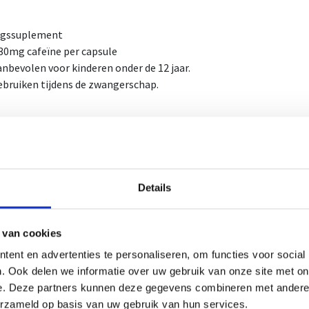
ngssuplement
30mg cafeïne per capsule
anbevolen voor kinderen onder de 12 jaar.
ebruiken tijdens de zwangerschap.
i A.C. is een supplement in capsulevorm.
pplement biedt een zorgvuldige samenstelling van framboosketon
e.
Details
sules vormen zo de ideale en natuurlijke aanvulling bij een gezond
 is 2 capsules per dag.
 van cookies
e bevat 100 capsules.
ent en advertenties te personaliseren, om functies voor social
os bevat 12 potjes.
. Ook delen we informatie over uw gebruik van onze site met on
ummer: 3029/25
e. Deze partners kunnen deze gegevens combineren met andere i
ummer: 4336533
erzameld op basis van uw gebruik van hun services.