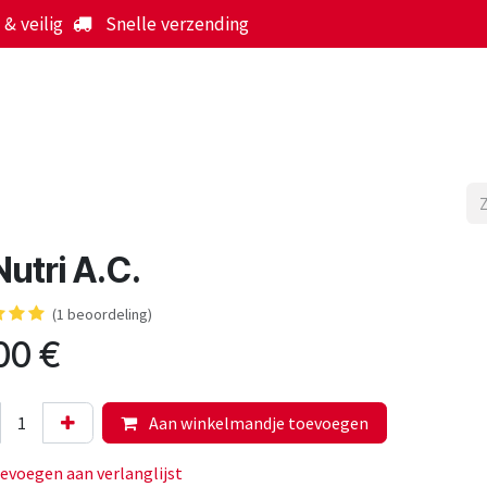
& veilig
Snelle verzending
Start
Webshop
Over ons
Werking
Nieuws
utri A.C.
(1 beoordeling)
00
€
Aan winkelmandje toevoegen
evoegen aan verlanglijst