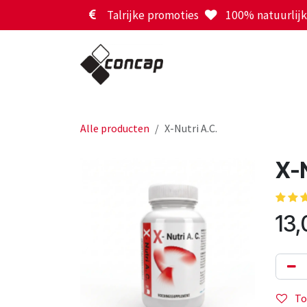
Overslaan naar inhoud
Talrijke promoties
100% natuurlijk 
Alle producten
X-Nutri A.C.
X-N
13,
To