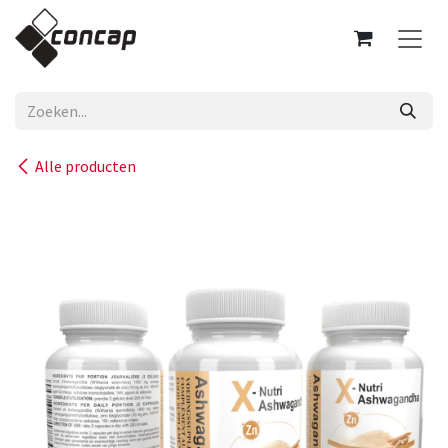
Overslaan naar inhoud
Alle producten