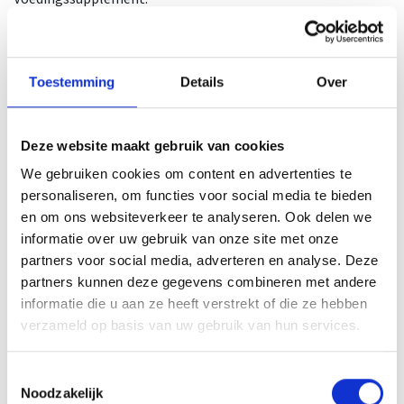
ashwagandha is een supplement in capsulevorm.
Toestemming
Details
Over
Ashwagandha is een kruid dat volgens verschillende
onderzoeken een positief effect heeft op het lichaam.*
Deze website maakt gebruik van cookies
Ashwagandha geeft meer energie, ondersteunt de fysieke
prestatie en bevordert het uithoudingsvermogen.
We gebruiken cookies om content en advertenties te
personaliseren, om functies voor social media te bieden
1 dosis is 2 capsules per dag.
en om ons websiteverkeer te analyseren. Ook delen we
1 potje bevat 90 capsules
informatie over uw gebruik van onze site met onze
1 omdoos bevat 12 potjes.
partners voor social media, adverteren en analyse. Deze
NUT-Nummer: 3029/42
partners kunnen deze gegevens combineren met andere
CNK-Nummer: 4754057
informatie die u aan ze heeft verstrekt of die ze hebben
verzameld op basis van uw gebruik van hun services.
*bron
Gebruiksadvies
Toestemmingsselectie
Noodzakelijk