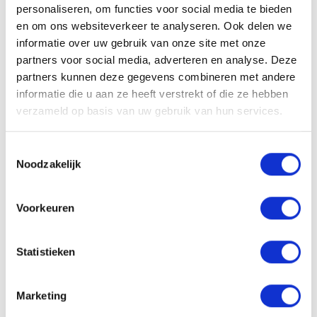
personaliseren, om functies voor social media te bieden
Aanbevolen dagelijkse portie: 1 capsule per dag in te nemen
en om ons websiteverkeer te analyseren. Ook delen we
na de maaltijd. De aanbevolen dagelijkse dosis niet
informatie over uw gebruik van onze site met onze
overschrijden. Voedingssupplementen vervangen geen
partners voor social media, adverteren en analyse. Deze
gevarieerde en evenwichtige voeding noch een gezonde
partners kunnen deze gegevens combineren met andere
levensstijl. Koel en droog bewaren, buiten bereik van jonge
informatie die u aan ze heeft verstrekt of die ze hebben
kinderen. Plaats van herkomst EU.
verzameld op basis van uw gebruik van hun services.
Ingrediënten Per dagportie: 1 capsule
Toestemmingsselectie
Noodzakelijk
Echte Aloë (Aloe vera) 225mg, Artisjok (Cynara scolymus)
225mg, omhulling: microkristallijne cellulose.
Voorkeuren
Artisjok:
Statistieken
Ondersteunt de inwendige reiniging
ondersteunt de werking van het urinewegstelsel
Marketing
draagt bij aan normale bloedlipidenwaarden