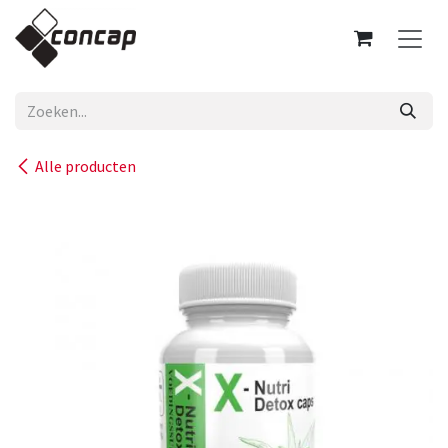
Overslaan naar inhoud
Alle producten