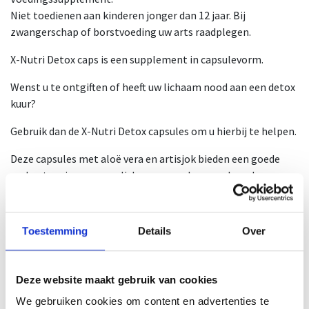
Niet toedienen aan kinderen jonger dan 12 jaar. Bij
zwangerschap of borstvoeding uw arts raadplegen.
X-Nutri Detox caps is een supplement in capsulevorm.
Wenst u te ontgiften of heeft uw lichaam nood aan een detox
kuur?
Gebruik dan de X-Nutri Detox capsules om u hierbij te helpen.
Deze capsules met aloë vera en artisjok bieden een goede
ondersteuning voor uw lichaam en wel voor volgende
redenen:
1 potje bevat 90 capsules.
Toestemming
Details
Over
1 omdoos bevat 12 potjes.
NUT-Nummer: 3029/19
CNK-Nummer: 4191896
Deze website maakt gebruik van cookies
Gebruiksadvies
We gebruiken cookies om content en advertenties te