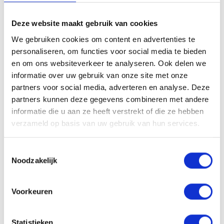
1 dosis is 2 capsules.
1 potje bevat 120 capsules.
Deze website maakt gebruik van cookies
NUT:3029/56
We gebruiken cookies om content en advertenties te
personaliseren, om functies voor social media te bieden
Gebruiksadvies
en om ons websiteverkeer te analyseren. Ook delen we
Aanbevolen dagportie: 2 capsules per dag in te nemen tijdens
informatie over uw gebruik van onze site met onze
het avondmaal met een groot glas (200 ml) water. De
partners voor social media, adverteren en analyse. Deze
aanbevolen dagelijkse dosis niet overschrijden.
partners kunnen deze gegevens combineren met andere
Voedingssupplementen vervangen geen gevarieerde en
informatie die u aan ze heeft verstrekt of die ze hebben
evenwichtige voeding noch een gezonde levensstijl. Koel en
verzameld op basis van uw gebruik van hun services.
droog bewaren, buiten bereik van jonge kinderen. Plaats van
herkomst: EU.
Toestemmingsselectie
Ingrediënten per dagportie: 2 capsules
Noodzakelijk
magnesiumbisglycinaat (320 mg magnesium, 86% RI*),
omhulling: pullulan, vulstof: microkristallijne cellulose,
Voorkeuren
taurine 100 mg, antiklontermiddel: magnesiumzouten van
vetzuren, pyridoxinehydrochloride (1,24 mg vitamine B6,
Statistieken