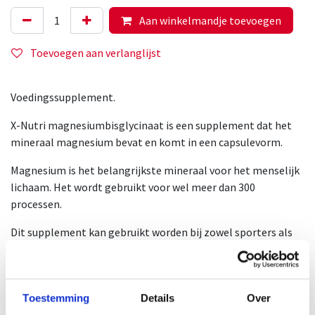
Aan winkelmandje toevoegen
Toevoegen aan verlanglijst
Voedingssupplement.
X-Nutri magnesiumbisglycinaat is een supplement dat het
mineraal magnesium bevat en komt in een capsulevorm.
Magnesium is het belangrijkste mineraal voor het menselijk
lichaam. Het wordt gebruikt voor wel meer dan 300
processen.
Dit supplement kan gebruikt worden bij zowel sporters als
niet-sporters.
De formule bevat magnesium maar ook vitamine B6 voor de
opname van de magnesium te bevorderen.
Toestemming
Details
Over
Lees hier de talrijke voordelen van deze ingrediënten.