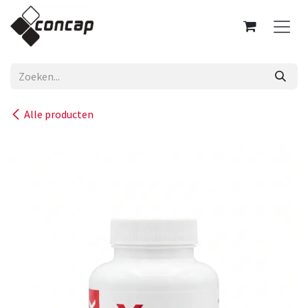
Overslaan naar inhoud
Alle producten