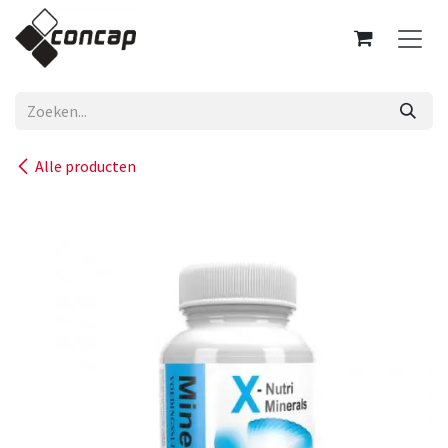
Overslaan naar inhoud
Alle producten