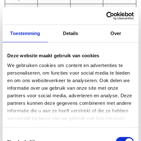
Vetten
0g
0g
0%
verzadigde
0g
0g
0%
vetten
Toestemming
Details
Over
cholesterol
0mg
0mg
0%
Deze website maakt gebruik van cookies
koolhydrate
0g
0g
0%
n
We gebruiken cookies om content en advertenties te
personaliseren, om functies voor social media te bieden
suikers
0g
0g
**
en om ons websiteverkeer te analyseren. Ook delen we
informatie over uw gebruik van onze site met onze
eiwitten
0g
0g
0%
partners voor social media, adverteren en analyse. Deze
zout
0mg
0mg
0%
partners kunnen deze gegevens combineren met andere
informatie die u aan ze heeft verstrekt of die ze hebben
Kalium
48,6g
180mg
5,2%
verzameld op basis van uw gebruik van hun services.
chloride
Toestemmingsselectie
calcium
16,2g
60mg
6%