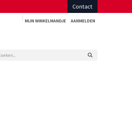
Contact
MIJN WINKELMAN
DJE
AANMELDEN
Advies op maat
Afspraak sportadvies