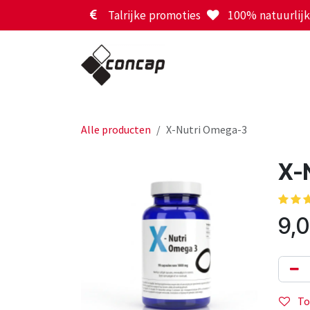
Overslaan naar inhoud
Talrijke promoties
100% natuurlijk 
Alle producten
X-Nutri Omega-3
X-
9,
To