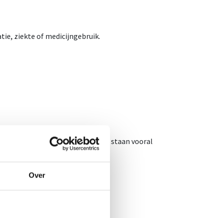
ie, ziekte of medicijngebruik.
d zijn als n-3 vetzuren.
sahexaeenzuur (DHA) EPA en DHA staan vooral
Over