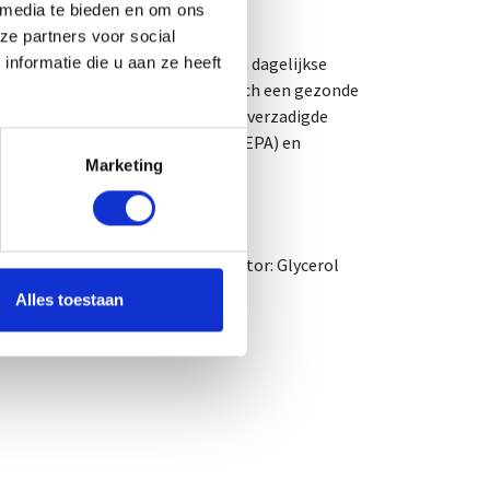
 media te bieden en om ons
ze partners voor social
ur bij een maaltijd. De aanbevolen dagelijkse
nformatie die u aan ze heeft
eerde en evenwichtige voeding noch een gezonde
ega 3-vetzuren zijn meervoudig onverzadigde
tzuren zijn eicosapentaeenzuur (EPA) en
Marketing
en. Plaats van herkomst EU.
smiddel: maïszetmeel, stabilisator: Glycerol
Alles toestaan