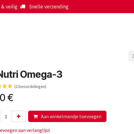
& veilig
Snelle verzending
Start
Webshop
Over ons
Werking
Nieuws
Nutri Omega-3
(2 beoordelingen)
00
€
Aan winkelmandje toevoegen
evoegen aan verlanglijst