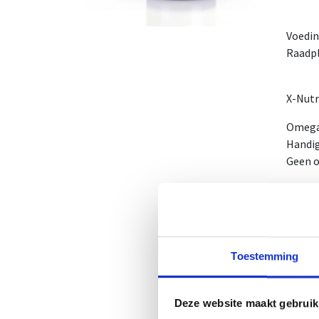
Voedi
Raadpl
X-Nutr
Omega
Handig
Geen o
Omega-
De bek
gekend
1 potj
Toestemming
NUT-N
CNK-N
Deze website maakt gebruik
Gebru