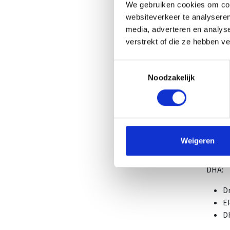
We gebruiken cookies om cont
websiteverkeer te analyseren
1 tot 
media, adverteren en analys
dosis 
verstrekt of die ze hebben v
levens
Toestemmingsselectie
vetzur
Noodzakelijk
docosa
Ingred
Omega-
E422, 
Weigeren
DHA:
D
E
D