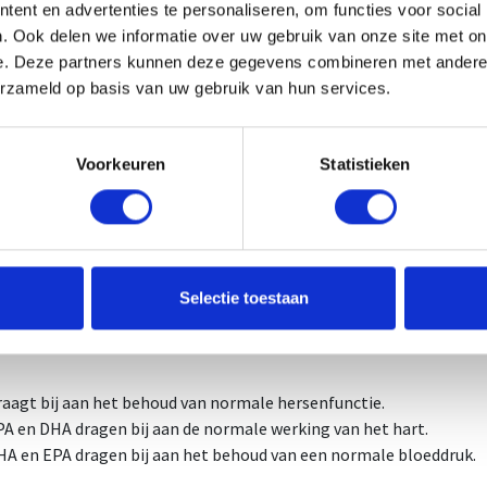
ent en advertenties te personaliseren, om functies voor social
. Ook delen we informatie over uw gebruik van onze site met on
2 capsules per dag, in zijn geheel doorslikken met water, bij voorke
e. Deze partners kunnen deze gegevens combineren met andere i
niet overschrijden. Voedingssupplementen vervangen geen gevari
erzameld op basis van uw gebruik van hun services.
stijl. Droog en koel bewaren, buiten het bereik van kinderen. Om
en die ook gekend zijn als n-3-vetzuren. De bekendste omega 3-ve
Voorkeuren
Statistieken
hexaeenzuur (DHA). EPA en DHA staan vooral bekend als visvetzur
iënten per dagportie
3 visolie 450 mg (waarvan DHA 250 mg en EPA 125 mg), verdikking
omhulling: gelatine.
Selectie toestaan
raagt bij aan het behoud van normale hersenfunctie.
PA en DHA dragen bij aan de normale werking van het hart.
HA en EPA dragen bij aan het behoud van een normale bloeddruk.