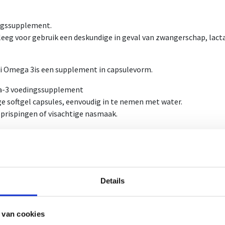
ngssupplement.
eeg voor gebruik een deskundige in geval van zwangerschap, lactat
i Omega 3is een supplement in capsulevorm.
-3 voedingssupplement
e softgel capsules, eenvoudig in te nemen met water.
prispingen of visachtige nasmaak.
3 vetzuren zijn meervoudige onverzadigde vetzuren die ook geken
endste omega 3-vetzuren zijn eicosapentaeenzuut (EPA) en doco
 als visvetzuren.
e bevat 90 softgel capsules.
Details
ummer: 3029/11
ummer: 3968047
 van cookies
iksadvies