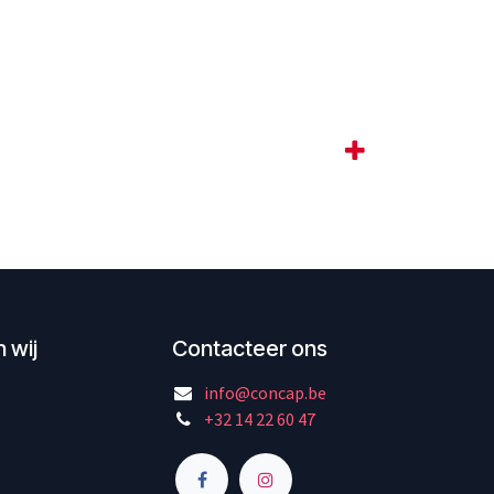
 wij
Contacteer ons
info@concap.be
+32 14 22 60 47