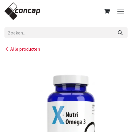
Overslaan naar inhoud
Alle producten