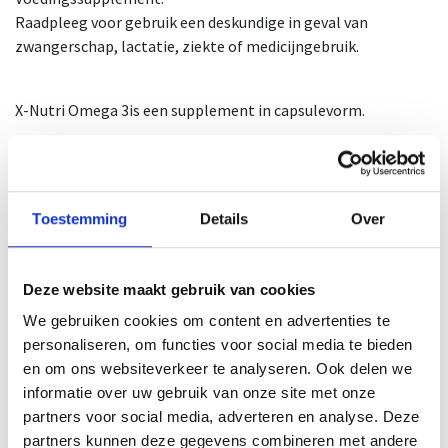
Raadpleeg voor gebruik een deskundige in geval van
zwangerschap, lactatie, ziekte of medicijngebruik.
X-Nutri Omega 3is een supplement in capsulevorm.
Omega-3 voedingssupplement
Handige softgel capsules, eenvoudig in te nemen met water.
Geen oprispingen of visachtige nasmaak.
Toestemming
Details
Over
Omega-3 vetzuren zijn meervoudige onverzadigde vetzuren
die ook gekend zijn als n-3 vetzuren.
De bekendste omega 3-vetzuren zijn eicosapentaeenzuut
Deze website maakt gebruik van cookies
(EPA) en docosahexaeenzuur (DHA) EPA en DHA staan vooral
We gebruiken cookies om content en advertenties te
gekend als visvetzuren.
personaliseren, om functies voor social media te bieden
en om ons websiteverkeer te analyseren. Ook delen we
1 potje bevat 90 softgel capsules.
informatie over uw gebruik van onze site met onze
NUT-Nummer: 3029/11
partners voor social media, adverteren en analyse. Deze
CNK-Nummer: 3968047
partners kunnen deze gegevens combineren met andere