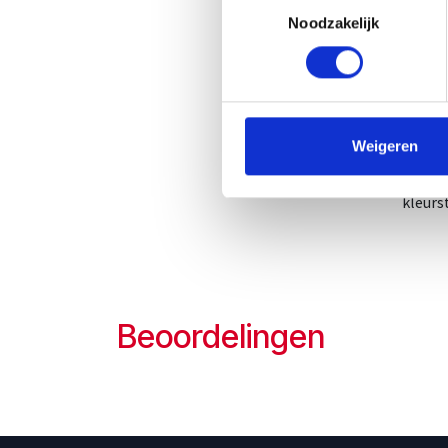
Noodzakelijk
Aanbev
aanbev
voedin
Ingred
Weigeren
Emulga
kleurs
Beoordelingen