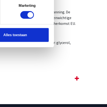
Marketing
iken 30 minuten voor de sportinspanning. De
vervangen geen gevarieerde en evenwichtige
reik van jonge kinderen. Land van herkomst EU.
Alles toestaan
ubiquinone) 100 mg, stabilisator: glycerol,