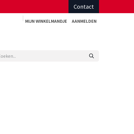
Contact
MIJN WINKELMAN
DJE
AANMELDEN
Advies op maat
Afspraak sportadvies