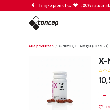
Overslaan naar inhoud
Talrijke promoties
100% natuurlijk 
Alle producten
X-Nutri Q10 softgel (60 stuks)
X-N
10,
To