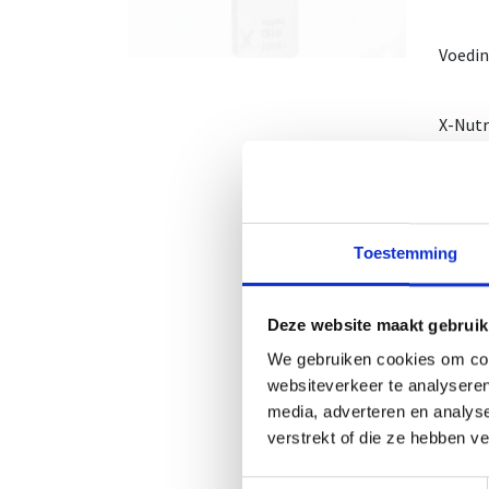
Voedi
X-Nutr
Een Q1
Co-enz
het li
Toestemming
mitoch
een kr
Deze website maakt gebruik
Naarma
optima
We gebruiken cookies om cont
websiteverkeer te analyseren
1 potj
media, adverteren en analys
Nut 30
verstrekt of die ze hebben v
Gebru
Toestemmingsselectie