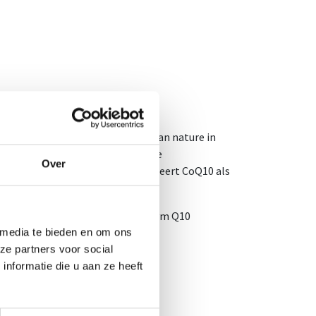
met water.
sbare, vitamineachtige stof die van nature in
e binnen de cellen, met name in de
Over
energie (ATP). Daarnaast functioneert CoQ10 als
oor vrije radicalen.
Q10 af. Om de hoeveelheid Co-enzym Q10
ieden.
 media te bieden en om ons
ze partners voor social
nformatie die u aan ze heeft