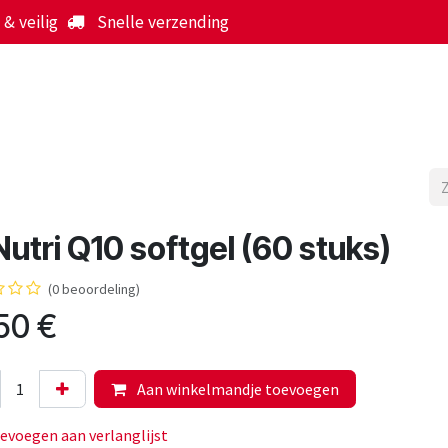
& veilig
Snelle verzending
Start
Webshop
Over ons
Werking
Nieuws
utri Q10 softgel (60 stuks)
(0 beoordeling)
50
€
Aan winkelmandje toevoegen
evoegen aan verlanglijst