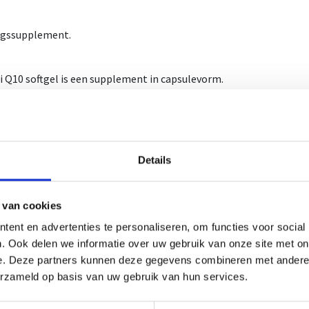
ngssupplement.
i Q10 softgel is een supplement in capsulevorm.
0 softgel om het supplement nog gemakkelijker door te slikken 
ym Q10, ook wel bekend als CoQ10 of ubiquinon, is een in vet oplo
chaam voorkomt. Het speelt een cruciale rol in de energieproducti
Details
ondriën, waar het helpt bij de omzetting van voedingsstoffen in 
achtige antioxidant, die de cellen helpt beschermen tegen schade d
 van cookies
te de leeftijd vordert, neemt de lichaamseigen aanmaak van Co
al te houden, kan X-Nutri Co-enzym Q10 de oplossing hiervoor b
ent en advertenties te personaliseren, om functies voor social
. Ook delen we informatie over uw gebruik van onze site met on
e bevat 60 capsules
e. Deze partners kunnen deze gegevens combineren met andere i
29/58
erzameld op basis van uw gebruik van hun services.
iksadvies