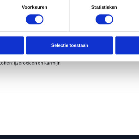
Voorkeuren
Statistieken
olen dagelijkse portie: 1 capsule per dag. Voor sporters te gebru
olen dagelijkse dosis niet overschrijden. Voedingssupplementen 
g noch een gezonde levensstijl. Koel en droog bewaren, buiten be
iënten per dagportie 1 capsule
Selectie toestaan
toren: lecithinen en bijenwas, omhulling: gelatine, coenzym Q10 (
toffen: ijzeroxiden en karmijn.