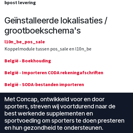
bpost levering
Geïnstalleerde lokalisaties /
grootboekschema's
l10n_be_pos_sale
Koppelmodule tussen pos_sale en l10n_be
België - Boekhouding
België - Importeren CODA rekeningafschriften
België - SODA-bestanden importeren
Met Concap, ontwikkeld voor en door
sporters, streven wij voortdurend naar de
best werkende supplementen en
sportvoeding om sporters te doen presteren
en hun gezondheid te ondersteunen.