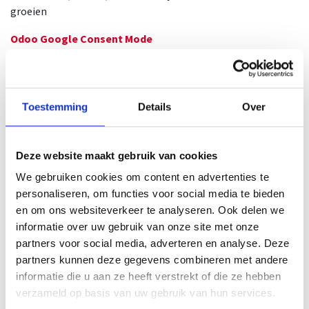
groeien
Odoo Google Consent Mode
Odoo Google Consent Mode | Google consent mode v2 |
Google Consent Management
Odoo Google Tag Manager | Odoo GTM
Toestemming
Details
Over
Google Tag Manager - GTM script
Odoo Google Analytics 4 eCommerce Tracking
Deze website maakt gebruik van cookies
Google Analytics 4 for eCommerce | GA4 Retail and
Ecommerce Events
We gebruiken cookies om content en advertenties te
personaliseren, om functies voor social media te bieden
Odoo Google Tag Manager Enhanced Conversion
en om ons websiteverkeer te analyseren. Ook delen we
Tracking
informatie over uw gebruik van onze site met onze
Google Tag Manager Conversions | GTM Enhanced
partners voor social media, adverteren en analyse. Deze
Conversions
partners kunnen deze gegevens combineren met andere
informatie die u aan ze heeft verstrekt of die ze hebben
Website | eCommerce Tracking Base
verzameld op basis van uw gebruik van hun services.
Track Customer Actions on Odoo Website and eCommerce