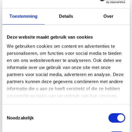
Vraag raad aan uw arts of apotheker.
Toestemming
Details
Over
X-Nutri P-Support is een supplement in capsulevorm.
This supplement has been specially developed for men's
Deze website maakt gebruik van cookies
health.
We gebruiken cookies om content en advertenties te
personaliseren, om functies voor social media te bieden
1 potje bevat 90 capsules.
en om ons websiteverkeer te analyseren. Ook delen we
1 omdoos bevat 12 potjes.
informatie over uw gebruik van onze site met onze
NUT-nummer: 3029/48
partners voor social media, adverteren en analyse. Deze
Gebruiksadvies
partners kunnen deze gegevens combineren met andere
informatie die u aan ze heeft verstrekt of die ze hebben
Aanbevolen dagelijkse portie 1 capsule per dag in te nemen
verzameld op basis van uw gebruik van hun services.
met een groot glas (200ml) water. De aanbevolen dosis niet
overschrijden. Voedingssupplementen vervangen geen
Toestemmingsselectie
gevarieerde en evenwichtige voeding noch een gezonde
Noodzakelijk
levensstijl. Vraag raad aan uw arts of apotheker. Koel en
droog bewaren, buiten bereik van jonge kinderen.