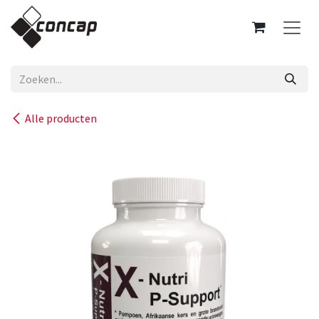
Overslaan naar inhoud
Alle producten