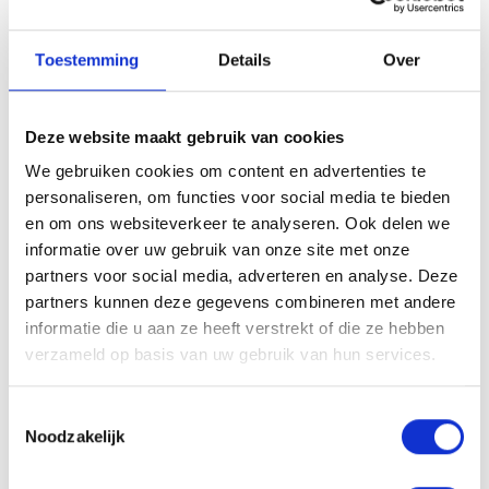
Vraag raad aan uw arts of apotheker.
Toestemming
Details
Over
X-Nutri P-Support is een supplement in capsulevorm.
Dit supplement is speciaal ontwikkeld voor de gezondheid
Deze website maakt gebruik van cookies
van mannen.
We gebruiken cookies om content en advertenties te
personaliseren, om functies voor social media te bieden
1 potje bevat 90 capsules.
en om ons websiteverkeer te analyseren. Ook delen we
1 omdoos bevat 12 potjes.
informatie over uw gebruik van onze site met onze
NUT-nummer: 3029/48
partners voor social media, adverteren en analyse. Deze
Gebruiksadvies
partners kunnen deze gegevens combineren met andere
informatie die u aan ze heeft verstrekt of die ze hebben
Aanbevolen dagelijkse portie 1 capsule per dag in te nemen
verzameld op basis van uw gebruik van hun services.
met een groot glas (200ml) water. De aanbevolen dosis niet
overschrijden. Voedingssupplementen vervangen geen
Toestemmingsselectie
gevarieerde en evenwichtige voeding noch een gezonde
Noodzakelijk
levensstijl. Koel en droog bewaren, buiten bereik van jonge
kinderen.