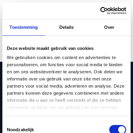
Skip to Content
Toestemming
Details
Over
Deze website maakt gebruik van cookies
We gebruiken cookies om content en advertenties te
personaliseren, om functies voor social media te bieden
With Concap, developed for and by athletes,
en om ons websiteverkeer te analyseren. Ook delen we
we continuously strive for the best-working
informatie over uw gebruik van onze site met onze
supplements and sports nutrition to help
partners voor social media, adverteren en analyse. Deze
athletes perform and support their health.
partners kunnen deze gegevens combineren met andere
informatie die u aan ze heeft verstrekt of die ze hebben
Useful links
verzameld op basis van uw gebruik van hun services.
Home
Toestemmingsselectie
Webshop
Noodzakelijk