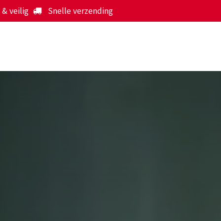
& veilig
Snelle verzending
Start
Webshop
Over ons
Werking
Nieuws