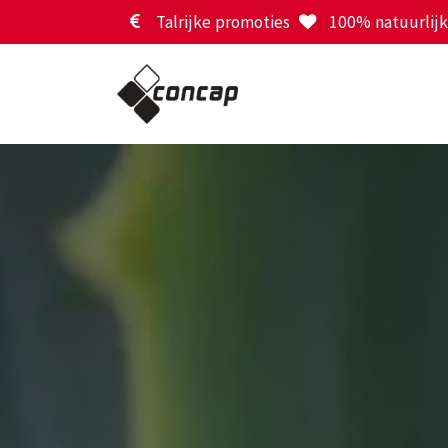
Overslaan naar inhoud
Talrijke promoties
100% natuurlijk 