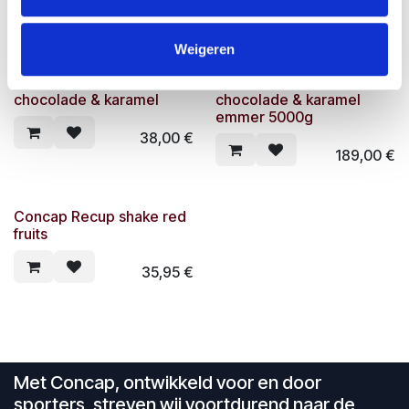
14,50
€
29,00
€
Weigeren
Concap Recup Shake -
Concap Recup Shake -
chocolade & karamel
chocolade & karamel
emmer 5000g
38,00
€
189,00
€
Concap Recup shake red
fruits
35,95
€
Met Concap, ontwikkeld voor en door
sporters, streven wij voortdurend naar de