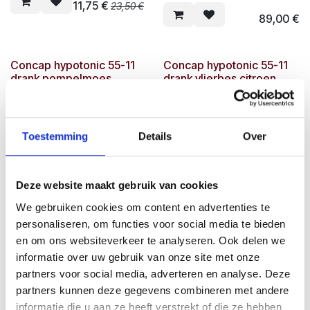
11,75
€
23,50
€
89,00
€
Concap hypotonic 55-11
Concap hypotonic 55-11
drank pompelmoes
drank vlierbes citroen
10,97
€
10,97
€
21,95
€
21,95
€
Toestemming
Details
Over
Concap isotonic
Concap isotonic
drankpoeder lemon
drankpoeder lemon
emmer 5000g
Deze website maakt gebruik van cookies
10,75
€
21,50
€
We gebruiken cookies om content en advertenties te
85,00
€
personaliseren, om functies voor social media te bieden
en om ons websiteverkeer te analyseren. Ook delen we
Concap isotonic
Concap isotonic
informatie over uw gebruik van onze site met onze
drankpoeder orange
drankpoeder orange
partners voor social media, adverteren en analyse. Deze
emmer 5000g
partners kunnen deze gegevens combineren met andere
10,75
€
21,50
€
informatie die u aan ze heeft verstrekt of die ze hebben