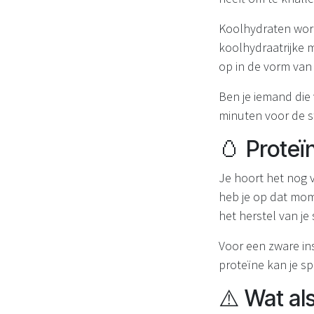
Koolhydraten word
koolhydraatrijke m
op in de vorm van 
Ben je iemand die
minuten voor de st
🥚 Proteï
Je hoort het nog v
heb je op dat mome
het herstel van j
Voor een zware ins
proteïne kan je sp
⚠️ Wat als