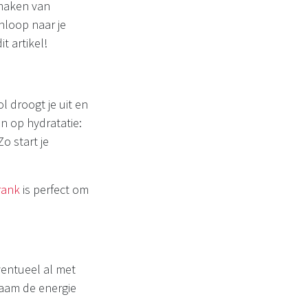
 maken van
nloop naar je
t artikel!
l droogt je uit en
in op hydratatie:
Zo start je
rank
is perfect om
ventueel al met
haam de energie