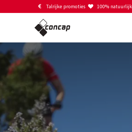
Overslaan naar inhoud
Talrijke promoties
100% natuurlijk 