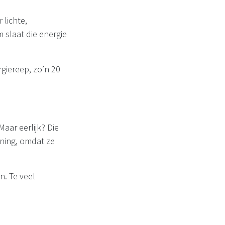
 lichte,
m slaat die energie
giereep, zo’n 20
aar eerlijk? Die
nning, omdat ze
n. Te veel