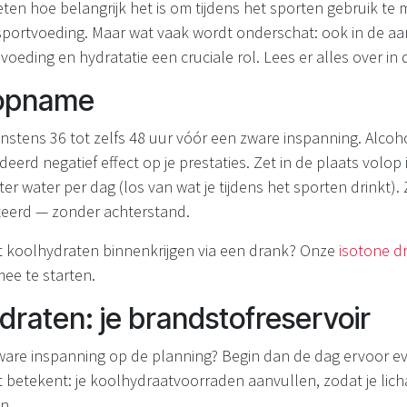
eten hoe belangrijk het is om tijdens het sporten gebruik te
portvoeding. Maar wat vaak wordt onderschat: ook in de aa
oeding en hydratatie een cruciale rol. Lees er alles over in di
topname
nstens 36 tot zelfs 48 uur vóór een zware inspanning. Alcoho
eerd negatief effect op je prestaties. Zet in de plaats volop 
ter water per dag (los van wat je tijdens het sporten drinkt). 
teerd — zonder achterstand.
wat koolhydraten binnenkrijgen via een drank? Onze
isotone d
mee te starten.
draten: je brandstofreservoir
zware inspanning op de planning? Begin dan de dag ervoor e
t betekent: je koolhydraatvoorraden aanvullen, zodat je lic
n.