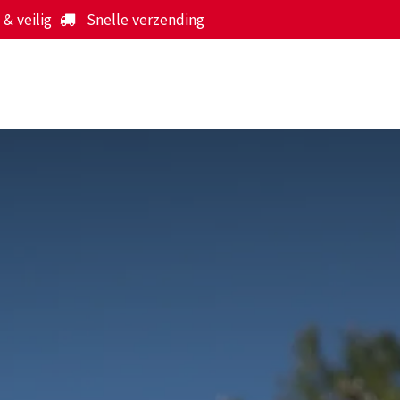
& veilig
Snelle verzending
Start
Webshop
Over ons
Werking
Nieuws