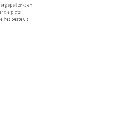
ergiepeil zakt en
r die plots
je het beste uit
werken? Kom dan nu
op de website.
an verbeteren.