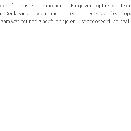
oor of tijdens je sportmoment — kan je zuur opbreken. Je en
en. Denk aan een wielrenner met een hongerklop, of een lope
ichaam wat het nodig heeft, op tijd en juist gedoseerd. Zo haal 
p maat
er echt persoonlijk aan jouw sportvoeding en supplementen 
Balance winkels
of vul het
online formulier advies op maat
in 
 persoonlijk advies toe gestuurd waardoor jij jezelf nog meer k