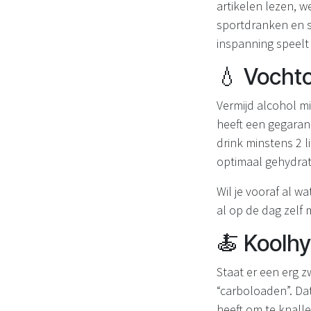
artikelen lezen, w
sportdranken en s
inspanning speelt v
💧 Voch
Vermijd alcohol mi
heeft een gegarand
drink minstens 2 li
optimaal gehydra
Wil je vooraf al 
al op de dag zelf 
🍝 Koolhy
Staat er een erg 
“carboloaden”. Da
heeft om te knalle