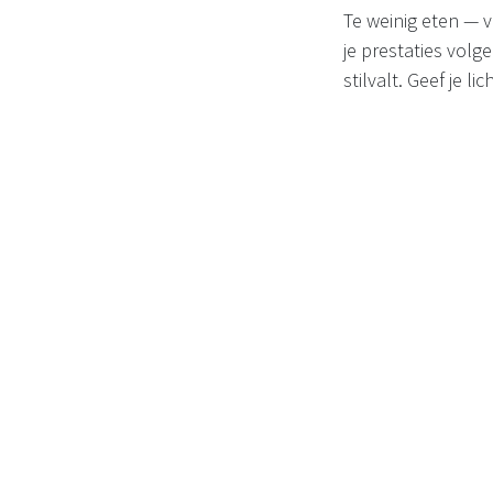
Te weinig eten — v
je prestaties volg
stilvalt. Geef je l
jezelf.
Advies o
Wil jij als sport
langs in de
Proti 
Krijg vrijblijvend