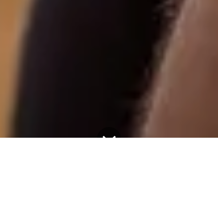
Nieuws
Hoeveel koolhydraten heb je als sporter nodig?
Dit is een vraag die we regelmatig krijgen bij Concap. Net