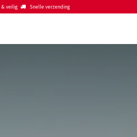
& veilig
Snelle verzending
Start
Webshop
Over ons
Werking
Nieuws