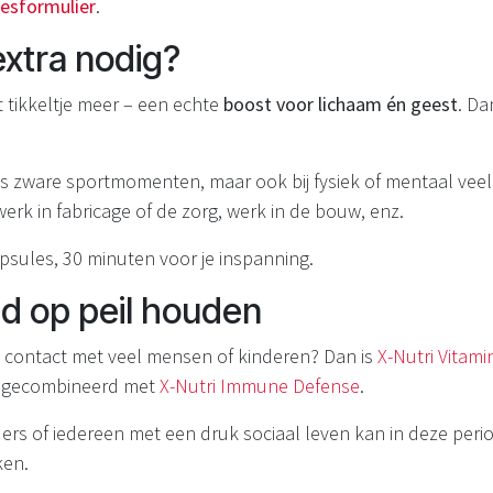
iesformulier
.
extra nodig?
t tikkeltje meer – een echte
boost voor lichaam én geest
. Da
ens zware sportmomenten, maar ook bij fysiek of mentaal vee
nwerk in fabricage of de zorg, werk in de bouw, enz.
capsules, 30 minuten voor je inspanning.
d op peil houden
in contact met veel mensen of kinderen? Dan is
X-Nutri Vitami
et gecombineerd met
X-Nutri Immune Defense
.
ers of iedereen met een druk sociaal leven kan in deze peri
ken.