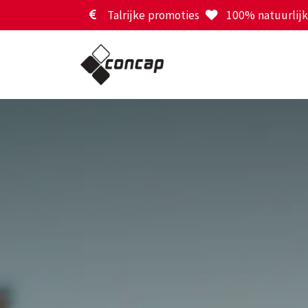
Overslaan naar inhoud
Talrijke promoties
100% natuurlijk 