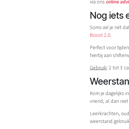
via ons
online adv
Nog iets 
Soms wil je nét da
Boost 2.0
.
Perfect voor tijd
hierbij aan shifte
Gebruik
: 2 tot 3 
Weerstan
Kom je dagelijks 
vriend, al dan ni
Leerkrachten, oud
weerstand gebrui