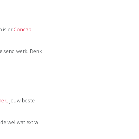
n is er
Concap
leisend werk. Denk
ne C
jouw beste
ode wel wat extra