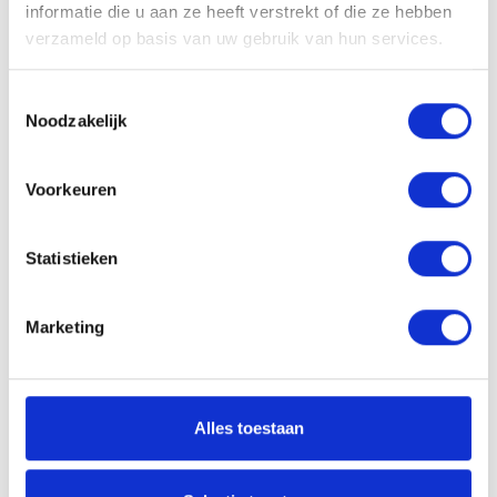
informatie die u aan ze heeft verstrekt of die ze hebben
Concap Energy Gel
Concap Energy Gel super
verzameld op basis van uw gebruik van hun services.
Pêche 60 ml
final + amino 40g
Toestemmingsselectie
2.49
€
2.20
€
Noodzakelijk
Concap high NRG gel
Concap high NRG gel
Voorkeuren
sour appel 60g
strawberry 60g
2.40
€
2.40
€
Statistieken
Concap High NRG Gel
Marketing
Watermelon 60g
2.40
€
Alles toestaan