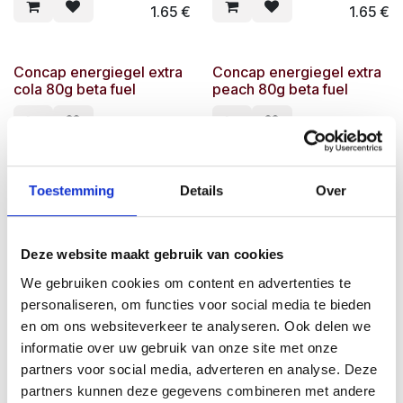
1.65
€
1.65
€
Concap energiegel extra
Concap energiegel extra
cola 80g beta fuel
peach 80g beta fuel
2.60
€
2.60
€
Concap Energy Gel 55-11
Concap Energy Gel
Toestemming
Details
Over
Cherry 60 ml
FastCarb Blueberry 40g
2.49
€
1.65
€
Deze website maakt gebruik van cookies
We gebruiken cookies om content en advertenties te
Concap Energy Gel
Concap Energy Gel
personaliseren, om functies voor social media te bieden
FastCarb Mango 40g
Orange 60ml Limited
en om ons websiteverkeer te analyseren. Ook delen we
edition!
informatie over uw gebruik van onze site met onze
1.65
€
partners voor social media, adverteren en analyse. Deze
2.60
€
partners kunnen deze gegevens combineren met andere