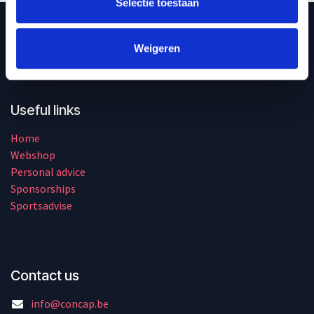
Selectie toestaan
With Concap, developed for and by athletes,
we continuously strive for the best-working
Weigeren
supplements and sports nutrition to help
athletes perform and support their health.
Useful links
Home
Webshop
Personal advice
Sponsorships
Sportsadvise
Contact us
info@concap.be