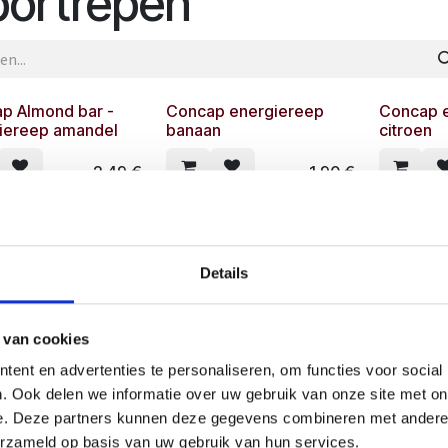
portrepen
p Almond bar -
Concap energiereep
Concap 
iereep amandel
banaan
citroen
2,49
€
1,90
€
p energy bar
Concap energy bar
Concap F
ic - papaja & mango
cranberry & strawberry
blueberr
Details
2,20
€
1,90
€
 van cookies
p Fruity bar Grape
Concap Fruity bar Kiwi
Concap F
ent en advertenties te personaliseren, om functies voor social
Lemon
. Ook delen we informatie over uw gebruik van onze site met on
1,75
€
1,75
€
e. Deze partners kunnen deze gegevens combineren met andere i
erzameld op basis van uw gebruik van hun services.