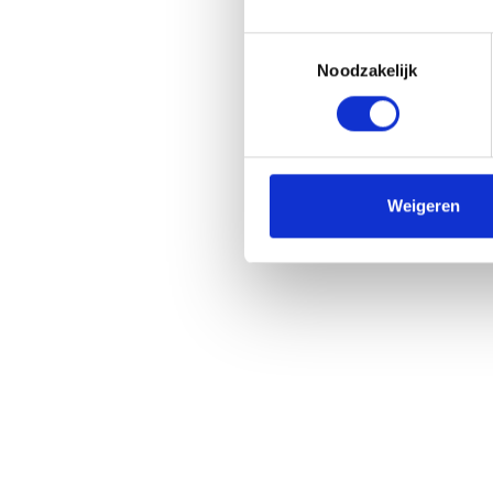
Toestemmingsselectie
Conca
Noodzakelijk
bar b
Weigeren