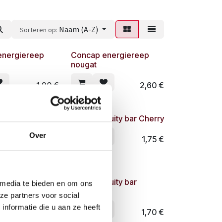
Naam (A-Z)
Sorteren op:
energiereep
Concap energiereep
nougat
1,90
€
2,60
€
ruity bar
Concap Fruity bar Cherry
y
Over
1,75
€
1,75
€
ruity bar
Concap Fruity bar
 media te bieden en om ons
Strawberry
ze partners voor social
nformatie die u aan ze heeft
1,70
€
1,70
€