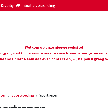
& veilig
Snelle verzending
Start
Webshop
Over ons
Werking
Nieuws
Welkom op onze nieuwe website!
loggen, werkt u de eerste maal via wachtwoord vergeten om z
 het nog niet? Neem dan even contact op, wij helpen u graag v
cten
Sportvoeding
Sportrepen