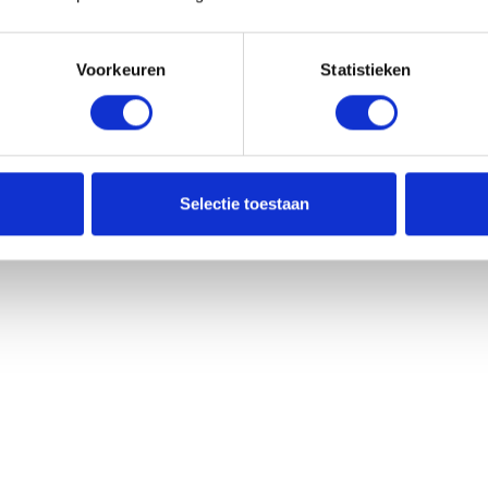
p protein recup
Concap protein recup
Voorkeuren
Statistieken
anana crisps
bar double chocolate
hazelnut
1,30
€
2,60
€
1,30
€
2,60
€
Selectie toestaan