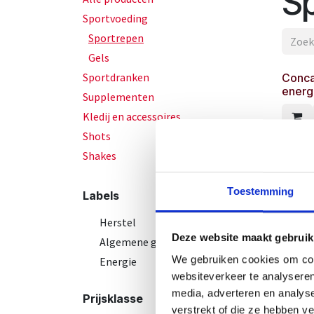
S
Sportvoeding
Sportrepen
Gels
Sportdranken
Conca
energ
Supplementen
Kledij en accessoires
Shots
Shakes
Conca
class
Toestemming
Labels
Herstel
Deze website maakt gebruik
Algemene gezondheid
Conca
We gebruiken cookies om cont
Energie
websiteverkeer te analyseren
media, adverteren en analys
Prijsklasse
verstrekt of die ze hebben v