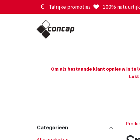
Overslaan naar inhoud
Talrijke promoties
100% natuurlijk 
Om als bestaande klant opnieuw in te 
Lukt
Produ
Categorieën
Alle producten