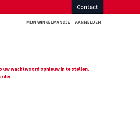
Contact
MIJN WINKELMAN
DJE
AANMELDEN
Advies op maat
Afspraak sportadvies
o uw wachtwoord opnieuw in te stellen.
erder