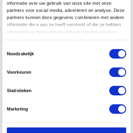
Concap Energy Gel
Concap Energy Gel
informatie over uw gebruik van onze site met onze
FastCarb Mango 40g
Orange 60ml Limited
partners voor social media, adverteren en analyse. Deze
edition!
partners kunnen deze gegevens combineren met andere
1,65
€
informatie die u aan ze heeft verstrekt of die ze hebben
2,60
€
verzameld op basis van uw gebruik van hun services.
Concap Energy Gel Peach
Concap Energy Gel Super
Toestemmingsselectie
60ml
Finale + Amino 40g
Noodzakelijk
2,49
€
2,20
€
Voorkeuren
Concap High NRG Gel
Concap High NRG Gel
Sour Apple 60g
Strawberry 60g
Statistieken
2,40
€
2,40
€
Marketing
Concap High NRG Gel
Watermelon 60g