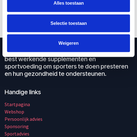
Alles toestaan
2,40
€
Selectie toestaan
Weigeren
Met Concap, ontwikkeld voor en door
sporters, streven wij voortdurend naar de
best werkende supplementen en
sportvoeding om sporters te doen presteren
en hun gezondheid te ondersteunen.
Handige links
Startpagina
Webshop
Persoonlijk advies
Sponsoring
Sportadvies