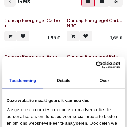
Gels
Concap Energiegel Carbo
Concap Energiegel Carbo
+
NRG
1,65
€
1,65
€
Concap Energiegel Extra
Concap Energiegel Extra
Cola 80g Beta Fuel
Peach 80g Beta Fuel
2,60
€
2,60
€
Toestemming
Details
Over
Concap Energy Gel 55-11
Concap Energy Gel
Cherry 60ml
FastCarb Blueberry 40g
Deze website maakt gebruik van cookies
We gebruiken cookies om content en advertenties te
2,49
€
1,65
€
personaliseren, om functies voor social media te bieden
en om ons websiteverkeer te analyseren. Ook delen we