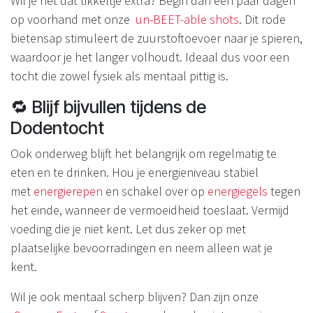
Wil je net dat tikkeltje extra? Begin dan een paar dagen
op voorhand met onze
un-BEET-able shots
. Dit rode
bietensap stimuleert de zuurstoftoevoer naar je spieren,
waardoor je het langer volhoudt. Ideaal dus voor een
tocht die zowel fysiek als mentaal pittig is.
🔁 Blijf bijvullen tijdens de
Dodentocht
Ook onderweg blijft het belangrijk om regelmatig te
eten en te drinken. Hou je energieniveau stabiel
met
energierepen
en schakel over op
energiegels
tegen
het einde, wanneer de vermoeidheid toeslaat. Vermijd
voeding die je niet kent. Let dus zeker op met
plaatselijke bevoorradingen en neem alleen wat je
kent.
Wil je ook mentaal scherp blijven? Dan zijn onze