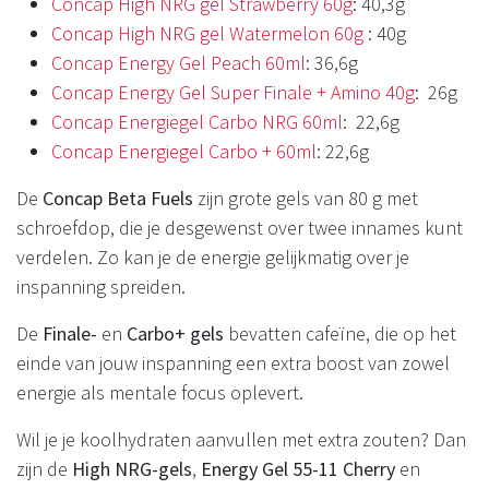
Concap High NRG gel Strawberry 60g
: 40,3g
Concap High NRG gel Watermelon 60g
: 40g
Concap Energy Gel Peach 60ml
: 36,6g
Concap Energy Gel Super Finale + Amino 40g
: 26g
Concap Energiegel Carbo NRG 60ml
: 22,6g
Concap Energiegel Carbo + 60ml
: 22,6g
De
Concap Beta Fuels
zijn grote gels van 80 g met
schroefdop, die je desgewenst over twee innames kunt
verdelen. Zo kan je de energie gelijkmatig over je
inspanning spreiden.
De
Finale-
en
Carbo+ gels
bevatten cafeïne, die op het
einde van jouw inspanning een extra boost van zowel
energie als mentale focus oplevert.
Wil je je koolhydraten aanvullen met extra zouten? Dan
zijn de
High NRG-gels
,
Energy Gel 55-11 Cherry
en