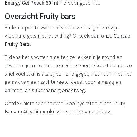
Energy Gel Peach 60 ml
hiervoor geschikt.
Overzicht Fruity bars
Vallen repen te zwaar of vind je ze lastig eten? Zijn
vloeibare gels niet jouw ding? Ontdek dan onze
Concap
Fruity Bars
!
Tijdens het sporten smelten ze lekker in je mond en
geven ze je in no-time een echte energieboost die net zo
snel voelbaar is als bij een energygel, maar dan met het
gemak van een zachte reep. Ideaal voor je maag en
darmen, én superhandig onderweg.
Ontdek hieronder hoeveel koolhydraten je per Fruity
Bar van 40 g binnenkrijgt – van hoog naar laag:
Concap Fruity bar Strawberry
32,9g
Concap Fruity bar Lemon
32,9g