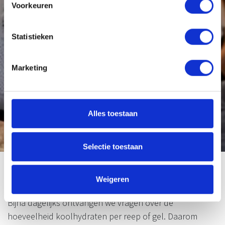
Voorkeuren
Statistieken
Marketing
Alles toestaan
Selectie toestaan
Nieuws
Weigeren
Hoeveel koolhydraten haal jij uit jouw CONCAP-sportvoeding?
Bijna dagelijks ontvangen we vragen over de
hoeveelheid koolhydraten per reep of gel. Daarom