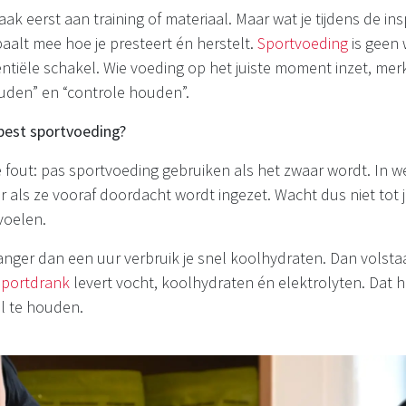
aak eerst aan training of materiaal. Maar wat je tijdens de ins
aalt mee hoe je presteert én herstelt.
Sportvoeding
is geen
tiële schakel. Wie voeding op het juiste moment inzet, merk
uden” en “controle houden”.
best sportvoeding?
fout: pas sportvoeding gebruiken als het zwaar wordt. In we
 als ze vooraf doordacht wordt ingezet. Wacht dus niet tot je
voelen.
anger dan een uur verbruik je snel koolhydraten. Dan volstaa
sportdrank
levert vocht, koolhydraten én elektrolyten. Dat
il te houden.