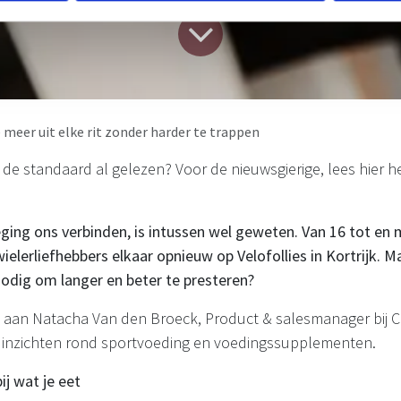
e meer uit elke rit zonder harder te trappen
 in de standaard al gelezen? Voor de nieuwsgierige, lees hier h
ging ons verbinden, is intussen wel geweten. Van 16 tot en 
lerliefhebbers elkaar opnieuw op Velofollies in Kortrijk. Ma
 nodig om langer en beter te presteren?
s aan Natacha Van den Broeck, Product & salesmanager bij Co
e inzichten rond sportvoeding en voedingssupplementen.
ij wat je eet