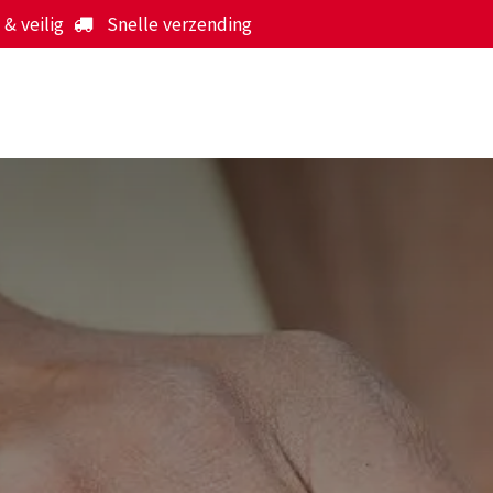
& veilig
Snelle verzending
Start
Webshop
Over ons
Werking
Nieuws