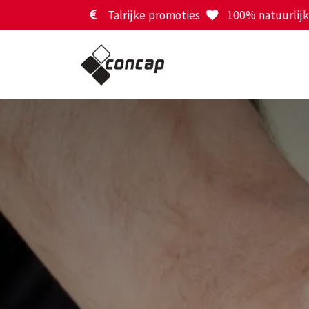
Overslaan naar inhoud
Talrijke promoties
100% natuurlijk 