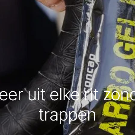
eer uit elke rit zon
trappen